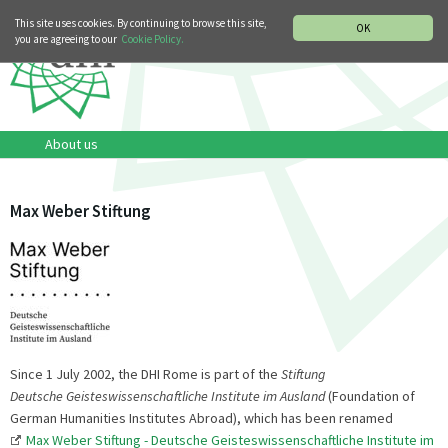
MUSIC HISTORY DEPARTMENT
DEUTSCH
ITALIANO
This site uses cookies. By continuing to browse this site,
OK
you are agreeing to our
Cookie Policy.
About us
Max Weber Stiftung
Since 1 July 2002, the DHI Rome is part of the
Stiftung
Deutsche Geisteswissenschaftliche Institute im Ausland
(Foundation of
German Humanities Institutes Abroad), which has been renamed
Max Weber Stiftung - Deutsche Geisteswissenschaftliche Institute im