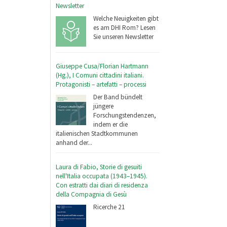
Newsletter
Welche Neuigkeiten gibt
es am DHI Rom? Lesen
Sie unseren Newsletter
Giuseppe Cusa/Florian Hartmann
(Hg.), I Comuni cittadini italiani.
Protagonisti – artefatti – processi
Der Band bündelt
jüngere
Forschungstendenzen,
indem er die
italienischen Stadtkommunen
anhand der...
Laura di Fabio, Storie di gesuiti
nell'Italia occupata (1943–1945).
Con estratti dai diari di residenza
della Compagnia di Gesù
Ricerche 21