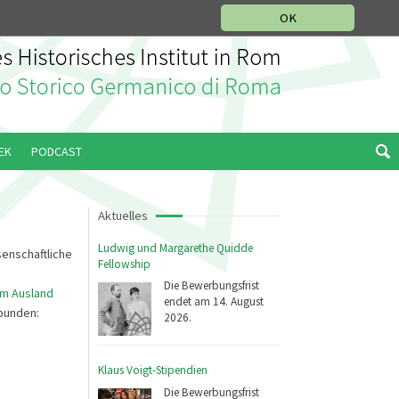
IKGESCHICHTLICHE ABTEILUNG
ITALIANO
ENGLISH
OK
EK
PODCAST
Aktuelles
Ludwig und Margarethe Quidde
senschaftliche
Fellowship
Die Bewerbungsfrist
im Ausland
endet am 14. August
rbunden:
2026.
Klaus Voigt-Stipendien
Die Bewerbungsfrist