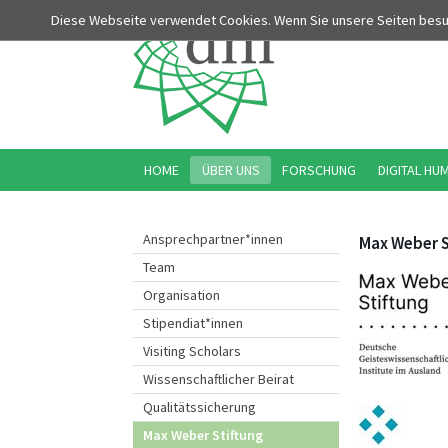
Diese Webseite verwendet Cookies. Wenn Sie unsere Seiten bes
HOME
ÜBER UNS
FORSCHUNG
DIGITAL HU
Ansprechpartner*innen
Max Weber S
Team
Organisation
Stipendiat*innen
Visiting Scholars
Wissenschaftlicher Beirat
Qualitätssicherung
Max Weber Stiftung