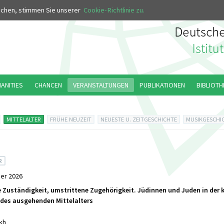
MUS
uchen, stimmen Sie unserer
Cookie-Richtlinie zu.
MANITIES
CHANCEN
VERANSTALTUNGEN
PUBLIKATIONEN
BIBLIOTH
MITTELALTER
FRÜHE NEUZEIT
NEUESTE U. ZEITGESCHICHTE
MUSIKGESCHI
R
er 2026
 Zuständigkeit, umstrittene Zugehörigkeit. Jüdinnen und Juden in der k
des ausgehenden Mittelalters
kh