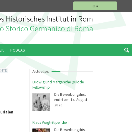
IKGESCHICHTLICHE ABTEILUNG
ITALIANO
ENGLISH
OK
EK
PODCAST
CHTE
Aktuelles
Ludwig und Margarethe Quidde
Fellowship
Die Bewerbungsfrist
endet am 14. August
2026.
urialen
Klaus Voigt-Stipendien
Die Bewerbungsfrist