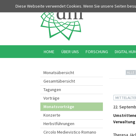
Diese Webseite verwendet Cookies. Wenn Sie unsere Seiten bes
HOME
ÜBER UNS
FORSCHUNG
DIGITAL HU
Monatsübersicht
ALLE
Gesamtübersicht
Tagungen
MITTELALTE
Vorträge
Monatsvorträge
22. Septemb
Konzerte
Umstrittene
Verwaltung 
Herbstführungen
Circolo Medievistico Romano
Theresa Jäc