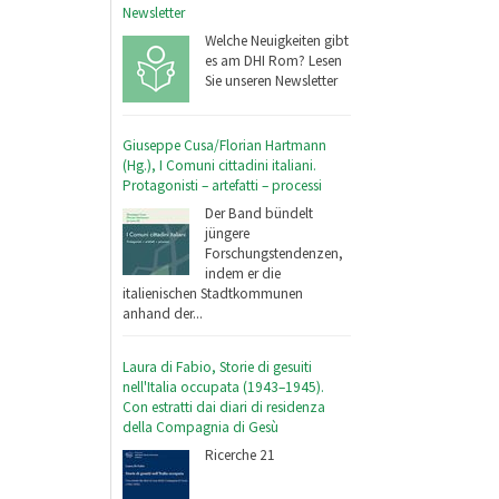
Newsletter
Welche Neuigkeiten gibt
es am DHI Rom? Lesen
Sie unseren Newsletter
Giuseppe Cusa/Florian Hartmann
(Hg.), I Comuni cittadini italiani.
Protagonisti – artefatti – processi
Der Band bündelt
jüngere
Forschungstendenzen,
indem er die
italienischen Stadtkommunen
anhand der...
Laura di Fabio, Storie di gesuiti
nell'Italia occupata (1943–1945).
Con estratti dai diari di residenza
della Compagnia di Gesù
Ricerche 21