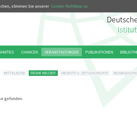
MUS
uchen, stimmen Sie unserer
Cookie-Richtlinie zu.
MANITIES
CHANCEN
VERANSTALTUNGEN
PUBLIKATIONEN
BIBLIOTH
MITTELALTER
FRÜHE NEUZEIT
NEUESTE U. ZEITGESCHICHTE
MUSIKGESCHI
se gefunden.