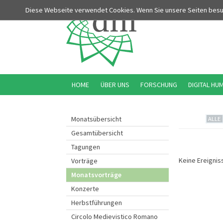
Diese Webseite verwendet Cookies. Wenn Sie unsere Seiten bes
HOME
ÜBER UNS
FORSCHUNG
DIGITAL HU
Monatsübersicht
ALLE
Gesamtübersicht
Tagungen
Keine Ereignis
Vorträge
Monatsvorträge
Konzerte
Herbstführungen
Circolo Medievistico Romano