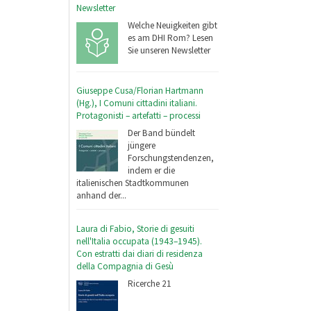
Newsletter
Welche Neuigkeiten gibt
es am DHI Rom? Lesen
Sie unseren Newsletter
Giuseppe Cusa/Florian Hartmann
(Hg.), I Comuni cittadini italiani.
Protagonisti – artefatti – processi
Der Band bündelt
jüngere
Forschungstendenzen,
indem er die
italienischen Stadtkommunen
anhand der...
Laura di Fabio, Storie di gesuiti
nell'Italia occupata (1943–1945).
Con estratti dai diari di residenza
della Compagnia di Gesù
Ricerche 21