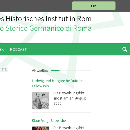
IKGESCHICHTLICHE ABTEILUNG
ITALIANO
ENGLISH
OK
EK
PODCAST
CHTE
Aktuelles
Ludwig und Margarethe Quidde
Fellowship
Die Bewerbungsfrist
endet am 14. August
2026.
Klaus Voigt-Stipendien
Die Bewerbungsfrist