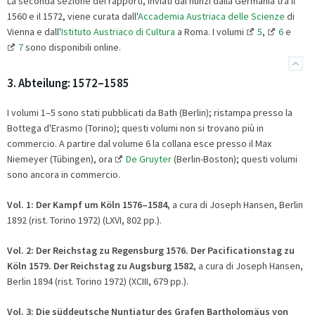
La seconda sezione dei rapporti, inviati dai nunzi dalla Germania tra il
1560 e il 1572, viene curata dall'
Accademia Austriaca delle Scienze
di
Vienna e dall'
Istituto Austriaco di Cultura
a Roma. I volumi
5
,
6
e
7
sono disponibili online.
3. Abteilung: 1572–1585
I volumi 1–5 sono stati pubblicati da Bath (Berlin); ristampa presso la
Bottega d'Erasmo (Torino); questi volumi non si trovano più in
commercio. A partire dal volume 6 la collana esce presso il Max
Niemeyer (Tübingen), ora
De Gruyter
(Berlin-Boston); questi volumi
sono ancora in commercio.
Vol. 1:
Der Kampf um Köln 1576–1584
, a cura di Joseph Hansen, Berlin
1892 (rist. Torino 1972) (LXVI, 802 pp.).
Vol. 2:
Der Reichstag zu Regensburg 1576. Der Pacificationstag zu
Köln 1579. Der Reichstag zu Augsburg 1582
, a cura di Joseph Hansen,
Berlin 1894 (rist. Torino 1972) (XCIII, 679 pp.).
Vol. 3:
Die süddeutsche Nuntiatur des Grafen Bartholomäus von