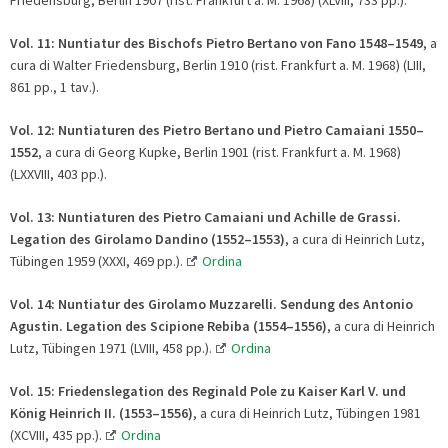
Friedensburg, Berlin 1907 (rist. Frankfurt a. M. 1968) (XLVIII, 733 pp.).
Vol. 11: Nuntiatur des Bischofs Pietro Bertano von Fano 1548
–
1549
, a
cura di Walter Friedensburg, Berlin 1910 (rist. Frankfurt a. M. 1968) (LIII,
861 pp., 1 tav.).
Vol. 12:
Nuntiaturen des Pietro Bertano und Pietro Camaiani 1550
–
1552
, a cura di Georg Kupke, Berlin 1901 (rist. Frankfurt a. M. 1968)
(LXXVIII, 403 pp.).
Vol. 13:
Nuntiaturen des Pietro Camaiani und Achille de Grassi.
Legation des Girolamo Dandino (1552
–
1553)
, a cura di Heinrich Lutz,
Tübingen 1959 (XXXI, 469 pp.).
Ordina
Vol. 14:
Nuntiatur des Girolamo Muzzarelli. Sendung des Antonio
Agustin. Legation des Scipione Rebiba (1554
–
1556)
, a cura di Heinrich
Lutz, Tübingen 1971 (LVIII, 458 pp.).
Ordina
Vol. 15:
Friedenslegation des Reginald Pole zu Kaiser Karl V. und
König Heinrich II. (1553
–
1556)
, a cura di Heinrich Lutz, Tübingen 1981
(XCVIII, 435 pp.).
Ordina