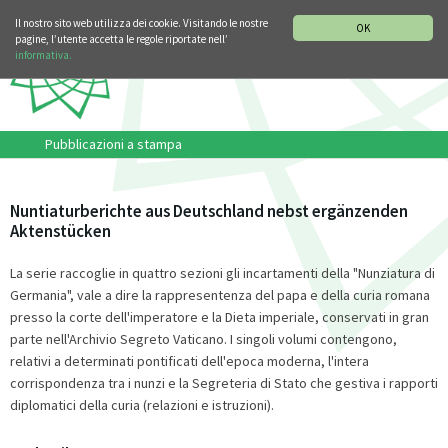
SEZIONE STORIA DELLA MUSICA
DEUTSCH
ENGLISH
Il nostro sito web utilizza dei cookie. Visitando le nostre
OK
pagine, l’utente accetta le regole riportate nell’
informativa.
Pubblicazioni a stampa
Nuntiaturberichte aus Deutschland nebst ergänzenden
Aktenstücken
La serie raccoglie in quattro sezioni gli incartamenti della "Nunziatura di
Germania", vale a dire la rappresentenza del papa e della curia romana
presso la corte dell'imperatore e la Dieta imperiale, conservati in gran
parte nell'Archivio Segreto Vaticano. I singoli volumi contengono,
relativi a determinati pontificati dell'epoca moderna, l'intera
corrispondenza tra i nunzi e la Segreteria di Stato che gestiva i rapporti
diplomatici della curia (relazioni e istruzioni).