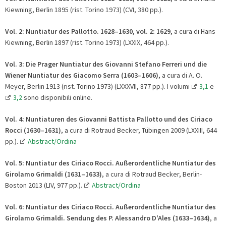
Kiewning, Berlin 1895 (rist. Torino 1973) (CVI, 380 pp.).
Vol. 2:
Nuntiatur des Pallotto. 1628–1630,
vol. 2: 1629
, a cura di Hans
Kiewning, Berlin 1897 (rist. Torino 1973) (LXXIX, 464 pp.).
Vol. 3: Die Prager Nuntiatur des Giovanni Stefano Ferreri und die
Wiener Nuntiatur des Giacomo Serra (1603–1606)
, a cura di A. O.
Meyer, Berlin 1913 (rist. Torino 1973) (LXXXVII, 877 pp.). I volumi
3,1
e
3,2
sono disponibili online.
Vol. 4:
Nuntiaturen des Giovanni Battista Pallotto und des Ciriaco
Rocci (1630–1631)
, a cura di Rotraud Becker, Tübingen 2009 (LXXIII, 644
pp.).
Abstract/Ordina
Vol. 5: Nuntiatur des Ciriaco Rocci. Außerordentliche Nuntiatur des
Girolamo Grimaldi (1631–1633)
, a cura di Rotraud Becker, Berlin-
Boston 2013 (LIV, 977 pp.).
Abstract/Ordina
Vol. 6: Nuntiatur des Ciriaco Rocci. Außerordentliche Nuntiatur des
Girolamo Grimaldi. Sendung des P. Alessandro D'Ales (1633–1634)
, a