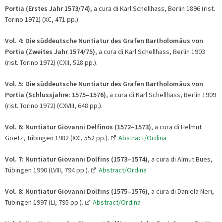
Portia
(Erstes Jahr 1573/74)
, a cura di Karl Schellhass, Berlin 1896 (rist.
Torino 1972) (XC, 471 pp.).
Vol. 4:
Die süddeutsche Nuntiatur des Grafen Bartholomäus von
Portia
(Zweites Jahr 1574/75)
, a cura di Karl Schellhass, Berlin 1903
(rist. Torino 1972) (CXII, 528 pp.).
Vol. 5:
Die süddeutsche Nuntiatur des Grafen Bartholomäus von
Portia
(Schlussjahre: 1575
–
1576)
, a cura di Karl Schellhass, Berlin 1909
(rist. Torino 1972) (CXVIII, 648 pp.).
Vol. 6:
Nuntiatur Giovanni Delfinos (1572–1573)
, a cura di Helmut
Goetz, Tübingen 1982 (XXI, 552 pp.).
Abstract/Ordina
Vol. 7:
Nuntiatur Giovanni Dolfins (1573–1574)
, a cura di Almut Bues,
Tübingen 1990 (LVIII, 794 pp.).
Abstract/Ordina
Vol. 8:
Nuntiatur Giovanni Dolfins (1575–1576)
, a cura di Daniela Neri,
Tübingen 1997 (LI, 795 pp.).
Abstract/Ordina