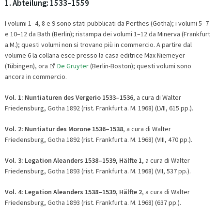
1. Abteilung: 1533–1559
I volumi 1–4, 8 e 9 sono stati pubblicati da Perthes (Gotha); i volumi 5–7
e 10–12 da Bath (Berlin); ristampa dei volumi 1–12 da Minerva (Frankfurt
a.M.); questi volumi non si trovano più in commercio. A partire dal
volume 6 la collana esce presso la casa editrice Max Niemeyer
(Tübingen), ora
De Gruyter
(Berlin-Boston); questi volumi sono
ancora in commercio.
Vol. 1:
Nuntiaturen des Vergerio 1533–1536
, a cura di Walter
Friedensburg, Gotha 1892 (rist. Frankfurt a. M. 1968) (LVII, 615 pp.).
Vol. 2:
Nuntiatur des Morone 1536
–
1538
, a cura di Walter
Friedensburg, Gotha 1892 (rist. Frankfurt a. M. 1968) (VIII, 470 pp.).
Vol. 3: Legation Aleanders 1538
–
1539,
Hälfte 1
, a cura di Walter
Friedensburg, Gotha 1893 (rist. Frankfurt a. M. 1968) (VII, 537 pp.).
Vol. 4:
Legation Aleanders 1538
–
1539,
Hälfte 2
, a cura di Walter
Friedensburg, Gotha 1893 (rist. Frankfurt a. M. 1968) (637 pp.).