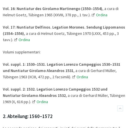
Vol. 16:
Nuntiatur des Girolamo Martinengo (1550
–
1554)
, a cura di
Helmut Goetz, Tübingen 1965 (XXVIII, 378 pp., 1 tav.).
Ordina
Vol. 17:
Nuntiatur Delfinos. Legation Morones. Sendung Lippomanos
(1554
–
1556)
, a cura di Helmut Goetz, Tübingen 1970 (LXXX, 453 pp., 3
tavv.).
Ordina
Volumi supplementari:
Vol. suppl. 1:
1530
–
1531. Legation Lorenzo Campeggios 1530
–
1531
und Nuntiatur Girolamo Aleandros 1531
, a cura di Gerhard Müller,
Tübingen 1963 (XCIII, 472 pp., 2 facsimili).
Ordina
Vol. suppl. 2:
1532. Legation Lorenzo Campeggios 1532 und
Nuntiatur Girolamo Aleandros 1532
, a cura di Gerhard Müller, Tübingen
1969 (X, 616 pp.).
Ordina
2. Abteilung: 1560–1572