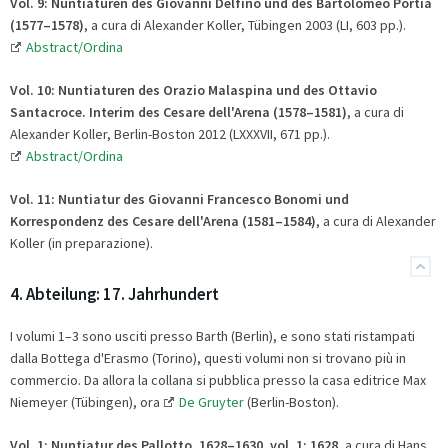
Vol. 9: Nuntiaturen des Giovanni Delfino und des Bartolomeo Portia
(1577–1578)
, a cura di Alexander Koller, Tübingen 2003 (LI, 603 pp.).
Abstract/Ordina
Vol. 10:
Nuntiaturen des Orazio Malaspina und des Ottavio
Santacroce. Interim des Cesare dell'Arena (1578–1581)
, a cura di
Alexander Koller, Berlin-Boston 2012 (LXXXVII, 671 pp.).
Abstract/Ordina
Vol. 11: Nuntiatur des Giovanni Francesco Bonomi und
Korrespondenz des Cesare dell'Arena (1581–1584)
, a cura di Alexander
Koller (in preparazione).
4. Abteilung: 17. Jahrhundert
I volumi 1–3 sono usciti presso Barth (Berlin), e sono stati ristampati
dalla Bottega d'Erasmo (Torino), questi volumi non si trovano più in
commercio. Da allora la collana si pubblica presso la casa editrice Max
Niemeyer (Tübingen), ora
De Gruyter
(Berlin-Boston).
Vol. 1:
Nuntiatur des Pallotto. 1628–1630, vol.
1: 1628
, a cura di Hans