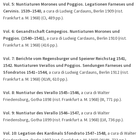
Vol. 5:
Nuntiaturen Morones und Poggios. Legationen Farneses und
Cervinis.
1539
–
1540
, a cura di Ludwig Cardauns, Berlin 1909 (rist.
Frankfurt a. M. 1968) (CI, 489 pp.).
Vol. 6:
Gesandtschaft Campegios. Nuntiaturen Morones und
Poggios.
(1540
–
1541)
, a cura di Ludwig Cardauns, Berlin 1910 (rist.
Frankfurt a. M. 1968) (416 pp.).
Vol. 7:
Berichte vom Regensburger und Speierer Reichstag 1541,
1542. Nuntiaturen Verallos und Poggios. Sendungen Farneses und
Sfondratos 1541
–
1544
, a cura di Ludwig Cardauns, Berlin 1912 (rist.
Frankfurt a. M. 1968) (XLVII, 610 pp.).
Vol. 8:
Nuntiatur des Verallo 1545
–
1546
, a cura di Walter
Friedensburg, Gotha 1898 (rist. Frankfurt a. M. 1968) (III, 771 pp.).
Vol. 9:
Nuntiatur des Verallo 1546
–
1547
, a cura di Walter
Friedensburg, Gotha 1899 (rist. Frankfurt a. M. 1968) (LVI, 736 pp.).
Vol. 10:
Legation des Kardinals Sfondrato 1547
–
1548
, a cura di Walter