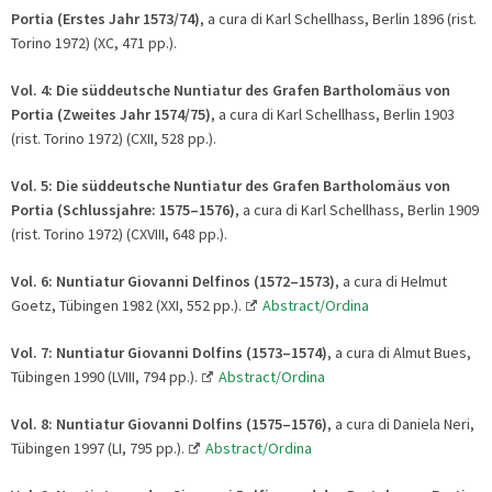
Portia
(Erstes Jahr 1573/74)
, a cura di Karl Schellhass, Berlin 1896 (rist.
Torino 1972) (XC, 471 pp.).
Vol. 4:
Die süddeutsche Nuntiatur des Grafen Bartholomäus von
Portia
(Zweites Jahr 1574/75)
, a cura di Karl Schellhass, Berlin 1903
(rist. Torino 1972) (CXII, 528 pp.).
Vol. 5:
Die süddeutsche Nuntiatur des Grafen Bartholomäus von
Portia
(Schlussjahre: 1575
–
1576)
, a cura di Karl Schellhass, Berlin 1909
(rist. Torino 1972) (CXVIII, 648 pp.).
Vol. 6:
Nuntiatur Giovanni Delfinos (1572–1573)
, a cura di Helmut
Goetz, Tübingen 1982 (XXI, 552 pp.).
Abstract/Ordina
Vol. 7:
Nuntiatur Giovanni Dolfins (1573–1574)
, a cura di Almut Bues,
Tübingen 1990 (LVIII, 794 pp.).
Abstract/Ordina
Vol. 8:
Nuntiatur Giovanni Dolfins (1575–1576)
, a cura di Daniela Neri,
Tübingen 1997 (LI, 795 pp.).
Abstract/Ordina