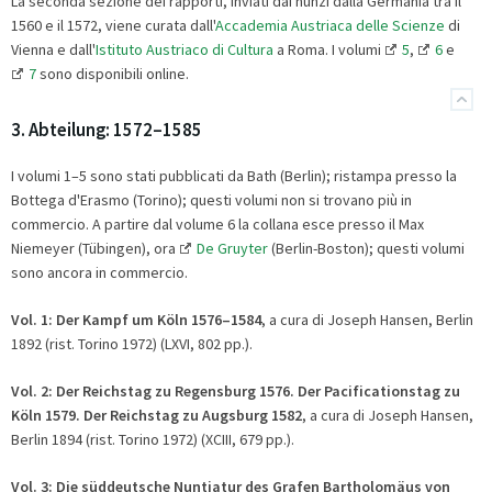
La seconda sezione dei rapporti, inviati dai nunzi dalla Germania tra il
1560 e il 1572, viene curata dall'
Accademia Austriaca delle Scienze
di
Vienna e dall'
Istituto Austriaco di Cultura
a Roma. I volumi
5
,
6
e
7
sono disponibili online.
3. Abteilung: 1572–1585
I volumi 1–5 sono stati pubblicati da Bath (Berlin); ristampa presso la
Bottega d'Erasmo (Torino); questi volumi non si trovano più in
commercio. A partire dal volume 6 la collana esce presso il Max
Niemeyer (Tübingen), ora
De Gruyter
(Berlin-Boston); questi volumi
sono ancora in commercio.
Vol. 1:
Der Kampf um Köln 1576–1584
, a cura di Joseph Hansen, Berlin
1892 (rist. Torino 1972) (LXVI, 802 pp.).
Vol. 2:
Der Reichstag zu Regensburg 1576. Der Pacificationstag zu
Köln 1579. Der Reichstag zu Augsburg 1582
, a cura di Joseph Hansen,
Berlin 1894 (rist. Torino 1972) (XCIII, 679 pp.).
Vol. 3:
Die süddeutsche Nuntiatur des Grafen Bartholomäus von