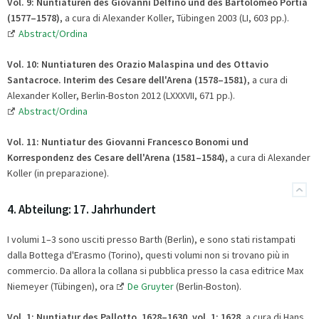
Vol. 9: Nuntiaturen des Giovanni Delfino und des Bartolomeo Portia
(1577–1578)
, a cura di Alexander Koller, Tübingen 2003 (LI, 603 pp.).
Abstract/Ordina
Vol. 10:
Nuntiaturen des Orazio Malaspina und des Ottavio
Santacroce. Interim des Cesare dell'Arena (1578–1581)
, a cura di
Alexander Koller, Berlin-Boston 2012 (LXXXVII, 671 pp.).
Abstract/Ordina
Vol. 11: Nuntiatur des Giovanni Francesco Bonomi und
Korrespondenz des Cesare dell'Arena (1581–1584)
, a cura di Alexander
Koller (in preparazione).
4. Abteilung: 17. Jahrhundert
I volumi 1–3 sono usciti presso Barth (Berlin), e sono stati ristampati
dalla Bottega d'Erasmo (Torino), questi volumi non si trovano più in
commercio. Da allora la collana si pubblica presso la casa editrice Max
Niemeyer (Tübingen), ora
De Gruyter
(Berlin-Boston).
Vol. 1:
Nuntiatur des Pallotto. 1628–1630, vol.
1: 1628
, a cura di Hans