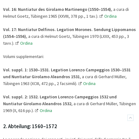
Vol. 16:
Nuntiatur des Girolamo Martinengo (1550
–
1554)
, a cura di
Helmut Goetz, Tübingen 1965 (XXVIII, 378 pp., 1 tav.).
Ordina
Vol. 17:
Nuntiatur Delfinos. Legation Morones. Sendung Lippomanos
(1554
–
1556)
, a cura di Helmut Goetz, Tübingen 1970 (LXXX, 453 pp., 3
tavv.).
Ordina
Volumi supplementari:
Vol. suppl. 1:
1530
–
1531. Legation Lorenzo Campeggios 1530
–
1531
und Nuntiatur Girolamo Aleandros 1531
, a cura di Gerhard Müller,
Tübingen 1963 (XCIII, 472 pp., 2 facsimili).
Ordina
Vol. suppl. 2:
1532. Legation Lorenzo Campeggios 1532 und
Nuntiatur Girolamo Aleandros 1532
, a cura di Gerhard Müller, Tübingen
1969 (X, 616 pp.).
Ordina
2. Abteilung: 1560–1572