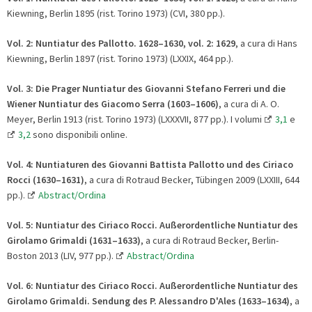
Kiewning, Berlin 1895 (rist. Torino 1973) (CVI, 380 pp.).
Vol. 2:
Nuntiatur des Pallotto. 1628–1630,
vol. 2: 1629
, a cura di Hans
Kiewning, Berlin 1897 (rist. Torino 1973) (LXXIX, 464 pp.).
Vol. 3: Die Prager Nuntiatur des Giovanni Stefano Ferreri und die
Wiener Nuntiatur des Giacomo Serra (1603–1606)
, a cura di A. O.
Meyer, Berlin 1913 (rist. Torino 1973) (LXXXVII, 877 pp.). I volumi
3,1
e
3,2
sono disponibili online.
Vol. 4:
Nuntiaturen des Giovanni Battista Pallotto und des Ciriaco
Rocci (1630–1631)
, a cura di Rotraud Becker, Tübingen 2009 (LXXIII, 644
pp.).
Abstract/Ordina
Vol. 5: Nuntiatur des Ciriaco Rocci. Außerordentliche Nuntiatur des
Girolamo Grimaldi (1631–1633)
, a cura di Rotraud Becker, Berlin-
Boston 2013 (LIV, 977 pp.).
Abstract/Ordina
Vol. 6: Nuntiatur des Ciriaco Rocci. Außerordentliche Nuntiatur des
Girolamo Grimaldi. Sendung des P. Alessandro D'Ales (1633–1634)
, a