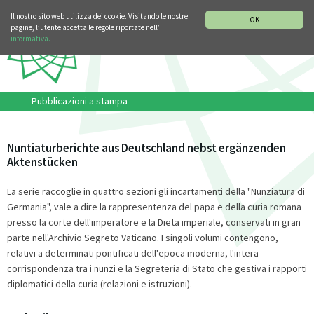
SEZIONE STORIA DELLA MUSICA
DEUTSCH
ENGLISH
Il nostro sito web utilizza dei cookie. Visitando le nostre
OK
pagine, l’utente accetta le regole riportate nell’
informativa.
Pubblicazioni a stampa
Nuntiaturberichte aus Deutschland nebst ergänzenden
Aktenstücken
La serie raccoglie in quattro sezioni gli incartamenti della "Nunziatura di
Germania", vale a dire la rappresentenza del papa e della curia romana
presso la corte dell'imperatore e la Dieta imperiale, conservati in gran
parte nell'Archivio Segreto Vaticano. I singoli volumi contengono,
relativi a determinati pontificati dell'epoca moderna, l'intera
corrispondenza tra i nunzi e la Segreteria di Stato che gestiva i rapporti
diplomatici della curia (relazioni e istruzioni).