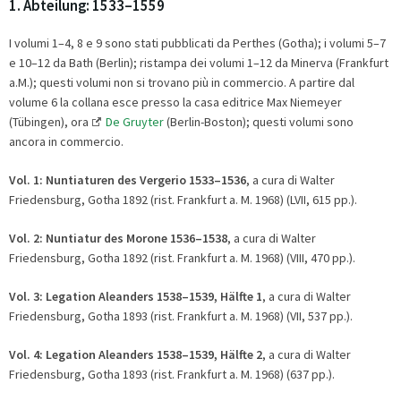
1. Abteilung: 1533–1559
I volumi 1–4, 8 e 9 sono stati pubblicati da Perthes (Gotha); i volumi 5–7
e 10–12 da Bath (Berlin); ristampa dei volumi 1–12 da Minerva (Frankfurt
a.M.); questi volumi non si trovano più in commercio. A partire dal
volume 6 la collana esce presso la casa editrice Max Niemeyer
(Tübingen), ora
De Gruyter
(Berlin-Boston); questi volumi sono
ancora in commercio.
Vol. 1:
Nuntiaturen des Vergerio 1533–1536
, a cura di Walter
Friedensburg, Gotha 1892 (rist. Frankfurt a. M. 1968) (LVII, 615 pp.).
Vol. 2:
Nuntiatur des Morone 1536
–
1538
, a cura di Walter
Friedensburg, Gotha 1892 (rist. Frankfurt a. M. 1968) (VIII, 470 pp.).
Vol. 3: Legation Aleanders 1538
–
1539,
Hälfte 1
, a cura di Walter
Friedensburg, Gotha 1893 (rist. Frankfurt a. M. 1968) (VII, 537 pp.).
Vol. 4:
Legation Aleanders 1538
–
1539,
Hälfte 2
, a cura di Walter
Friedensburg, Gotha 1893 (rist. Frankfurt a. M. 1968) (637 pp.).