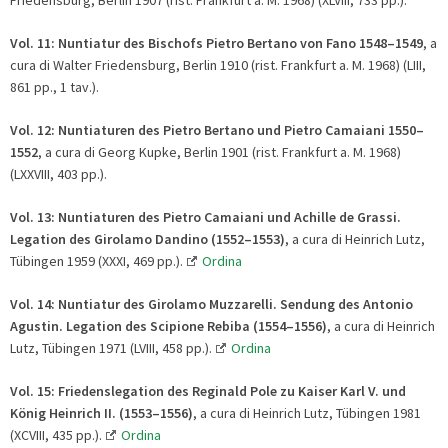
Friedensburg, Berlin 1907 (rist. Frankfurt a. M. 1968) (XLVIII, 733 pp.).
Vol. 11: Nuntiatur des Bischofs Pietro Bertano von Fano 1548
–
1549
, a
cura di Walter Friedensburg, Berlin 1910 (rist. Frankfurt a. M. 1968) (LIII,
861 pp., 1 tav.).
Vol. 12:
Nuntiaturen des Pietro Bertano und Pietro Camaiani 1550
–
1552
, a cura di Georg Kupke, Berlin 1901 (rist. Frankfurt a. M. 1968)
(LXXVIII, 403 pp.).
Vol. 13:
Nuntiaturen des Pietro Camaiani und Achille de Grassi.
Legation des Girolamo Dandino (1552
–
1553)
, a cura di Heinrich Lutz,
Tübingen 1959 (XXXI, 469 pp.).
Ordina
Vol. 14:
Nuntiatur des Girolamo Muzzarelli. Sendung des Antonio
Agustin. Legation des Scipione Rebiba (1554
–
1556)
, a cura di Heinrich
Lutz, Tübingen 1971 (LVIII, 458 pp.).
Ordina
Vol. 15:
Friedenslegation des Reginald Pole zu Kaiser Karl V. und
König Heinrich II. (1553
–
1556)
, a cura di Heinrich Lutz, Tübingen 1981
(XCVIII, 435 pp.).
Ordina