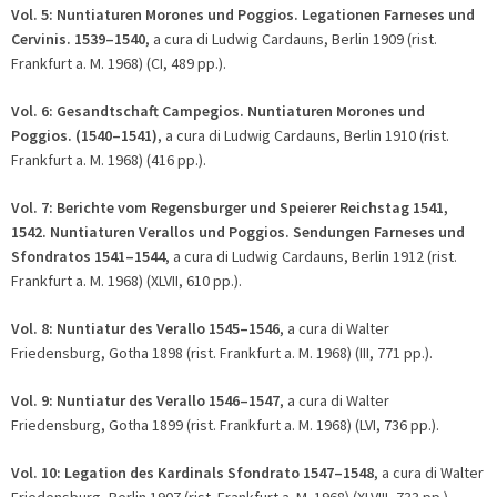
Vol. 5:
Nuntiaturen Morones und Poggios. Legationen Farneses und
Cervinis.
1539
–
1540
, a cura di Ludwig Cardauns, Berlin 1909 (rist.
Frankfurt a. M. 1968) (CI, 489 pp.).
Vol. 6:
Gesandtschaft Campegios. Nuntiaturen Morones und
Poggios.
(1540
–
1541)
, a cura di Ludwig Cardauns, Berlin 1910 (rist.
Frankfurt a. M. 1968) (416 pp.).
Vol. 7:
Berichte vom Regensburger und Speierer Reichstag 1541,
1542. Nuntiaturen Verallos und Poggios. Sendungen Farneses und
Sfondratos 1541
–
1544
, a cura di Ludwig Cardauns, Berlin 1912 (rist.
Frankfurt a. M. 1968) (XLVII, 610 pp.).
Vol. 8:
Nuntiatur des Verallo 1545
–
1546
, a cura di Walter
Friedensburg, Gotha 1898 (rist. Frankfurt a. M. 1968) (III, 771 pp.).
Vol. 9:
Nuntiatur des Verallo 1546
–
1547
, a cura di Walter
Friedensburg, Gotha 1899 (rist. Frankfurt a. M. 1968) (LVI, 736 pp.).
Vol. 10:
Legation des Kardinals Sfondrato 1547
–
1548
, a cura di Walter