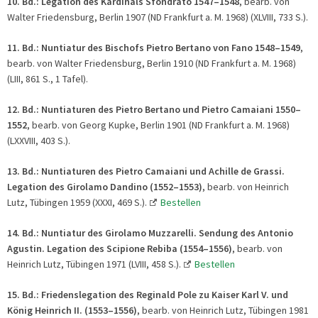
10. Bd.:
Legation des Kardinals Sfondrato 1547
–
1548
, bearb. von
Walter Friedensburg, Berlin 1907 (ND Frankfurt a. M. 1968) (XLVIII, 733 S.).
11. Bd.: Nuntiatur des Bischofs Pietro Bertano von Fano 1548
–
1549
,
bearb. von Walter Friedensburg, Berlin 1910 (ND Frankfurt a. M. 1968)
(LIII, 861 S., 1 Tafel).
12. Bd.:
Nuntiaturen des Pietro Bertano und Pietro Camaiani 1550
–
1552
, bearb. von Georg Kupke, Berlin 1901 (ND Frankfurt a. M. 1968)
(LXXVIII, 403 S.).
13. Bd.:
Nuntiaturen des Pietro Camaiani und Achille de Grassi.
Legation des Girolamo Dandino (1552
–
1553)
, bearb. von Heinrich
Lutz, Tübingen 1959 (XXXI, 469 S.).
Bestellen
14. Bd.:
Nuntiatur des Girolamo Muzzarelli. Sendung des Antonio
Agustin. Legation des Scipione Rebiba (1554
–
1556)
, bearb. von
Heinrich Lutz, Tübingen 1971 (LVIII, 458 S.).
Bestellen
15. Bd.:
Friedenslegation des Reginald Pole zu Kaiser Karl V. und
König Heinrich II. (1553
–
1556)
, bearb. von Heinrich Lutz, Tübingen 1981