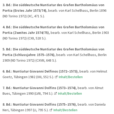
3. Bd.:
Die süddeutsche Nuntiatur des Grafen Bartholomäus von
Portia
(Erstes Jahr 1573/74)
, bearb. von Karl Schellhass, Berlin 1896
(ND Torino 1972) (XC, 471 S.).
4. Bd.:
Die süddeutsche Nuntiatur des Grafen Bartholomäus von
Portia
(Zweites Jahr 1574/75)
, bearb. von Karl Schellhass, Berlin 1903
(ND Torino 1972) (CXII, 528 S.).
5. Bd.:
Die süddeutsche Nuntiatur des Grafen Bartholomäus von
Portia
(Schlussjahre: 1575
–
1576)
, bearb. von Karl Schellhass, Berlin
1909 (ND Torino 1972) (CXVIII, 648 S.).
6. Bd.:
Nuntiatur Giovanni Delfinos (1572–1573)
, bearb. von Helmut
Goetz, Tübingen 1982 (XXI, 552 S.).
Inhalt/Bestellen
7. Bd.:
Nuntiatur Giovanni Dolfins (1573–1574)
, bearb. von Almut
Bues, Tübingen 1990 (LVIII, 794 S.).
Inhalt/Bestellen
8. Bd.:
Nuntiatur Giovanni Dolfins (1575–1576)
, bearb. von Daniela
Neri, Tübingen 1997 (LI, 795 S.).
Inhalt/Bestellen