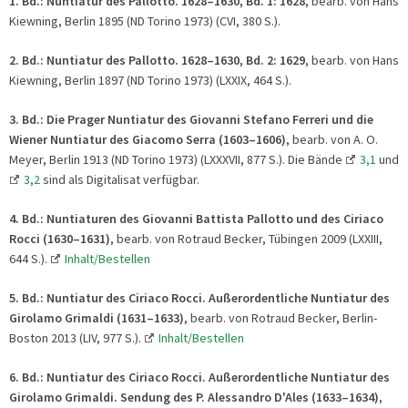
1. Bd.:
Nuntiatur des Pallotto. 1628–1630, Bd.
1: 1628
, bearb. von Hans
Kiewning, Berlin 1895 (ND Torino 1973) (CVI, 380 S.).
2. Bd.:
Nuntiatur des Pallotto. 1628–1630,
Bd. 2: 1629
, bearb. von Hans
Kiewning, Berlin 1897 (ND Torino 1973) (LXXIX, 464 S.).
3. Bd.: Die Prager Nuntiatur des Giovanni Stefano Ferreri und die
Wiener Nuntiatur des Giacomo Serra (1603–1606)
, bearb. von A. O.
Meyer, Berlin 1913 (ND Torino 1973) (LXXXVII, 877 S.). Die Bände
3,1
und
3,2
sind als Digitalisat verfügbar.
4. Bd.:
Nuntiaturen des Giovanni Battista Pallotto und des Ciriaco
Rocci (1630–1631)
, bearb. von Rotraud Becker, Tübingen 2009 (LXXIII,
644 S.).
Inhalt/Bestellen
5. Bd.: Nuntiatur des Ciriaco Rocci. Außerordentliche Nuntiatur des
Girolamo Grimaldi (1631–1633)
, bearb. von Rotraud Becker, Berlin-
Boston 2013 (LIV, 977 S.).
Inhalt/Bestellen
6. Bd.: Nuntiatur des Ciriaco Rocci. Außerordentliche Nuntiatur des
Girolamo Grimaldi. Sendung des P. Alessandro D'Ales (1633–1634)
,