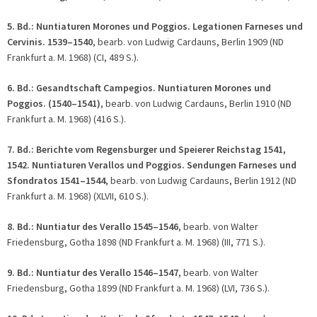
5. Bd.:
Nuntiaturen Morones und Poggios. Legationen Farneses und
Cervinis.
1539
–
1540
, bearb. von Ludwig Cardauns, Berlin 1909 (ND
Frankfurt a. M. 1968) (CI, 489 S.).
6. Bd.:
Gesandtschaft Campegios. Nuntiaturen Morones und
Poggios.
(1540
–
1541)
, bearb. von Ludwig Cardauns, Berlin 1910 (ND
Frankfurt a. M. 1968) (416 S.).
7. Bd.:
Berichte vom Regensburger und Speierer Reichstag 1541,
1542. Nuntiaturen Verallos und Poggios. Sendungen Farneses und
Sfondratos 1541
–
1544
, bearb. von Ludwig Cardauns, Berlin 1912 (ND
Frankfurt a. M. 1968) (XLVII, 610 S.).
8. Bd.:
Nuntiatur des Verallo 1545
–
1546
, bearb. von Walter
Friedensburg, Gotha 1898 (ND Frankfurt a. M. 1968) (III, 771 S.).
9. Bd.:
Nuntiatur des Verallo 1546
–
1547
, bearb. von Walter
Friedensburg, Gotha 1899 (ND Frankfurt a. M. 1968) (LVI, 736 S.).