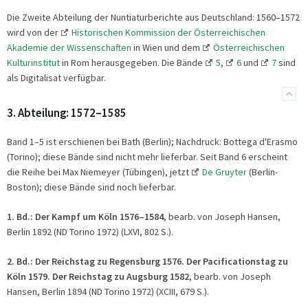
Die Zweite Abteilung der Nuntiaturberichte aus Deutschland: 1560–1572
wird von der
Historischen Kommission der Österreichischen
Akademie der Wissenschaften
in Wien und dem
Österreichischen
Kulturinstitut
in Rom herausgegeben. Die Bände
5
,
6
und
7
sind
als Digitalisat verfügbar.
3. Abteilung: 1572–1585
Band 1–5 ist erschienen bei Bath (Berlin); Nachdruck: Bottega d'Erasmo
(Torino); diese Bände sind nicht mehr lieferbar. Seit Band 6 erscheint
die Reihe bei Max Niemeyer (Tübingen), jetzt
De Gruyter
(Berlin-
Boston); diese Bände sind noch lieferbar.
1. Bd.:
Der Kampf um Köln 1576–1584
, bearb. von Joseph Hansen,
Berlin 1892 (ND Torino 1972) (LXVI, 802 S.).
2. Bd.:
Der Reichstag zu Regensburg 1576. Der Pacificationstag zu
Köln 1579. Der Reichstag zu Augsburg 1582
, bearb. von Joseph
Hansen, Berlin 1894 (ND Torino 1972) (XCIII, 679 S.).