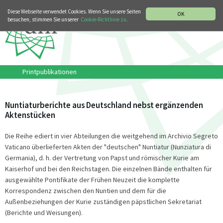
MUSIKGESCHICHTLICHE ABTEILUNG
ITALIANO
ENGLISH
Diese Webseite verwendet Cookies. Wenn Sie unsere Seiten
OK
besuchen, stimmen Sie unserer
Cookie-Richtlinie zu.
Printpublikationen
Nuntiaturberichte aus Deutschland nebst ergänzenden
Aktenstücken
Die Reihe ediert in vier Abteilungen die weitgehend im Archivio Segreto
Vaticano überlieferten Akten der "deutschen" Nuntiatur (Nunziatura di
Germania), d. h. der Vertretung von Papst und römischer Kurie am
Kaiserhof und bei den Reichstagen. Die einzelnen Bände enthalten für
ausgewählte Pontifikate der Frühen Neuzeit die komplette
Korrespondenz zwischen den Nuntien und dem für die
Außenbeziehungen der Kurie zuständigen päpstlichen Sekretariat
(Berichte und Weisungen).