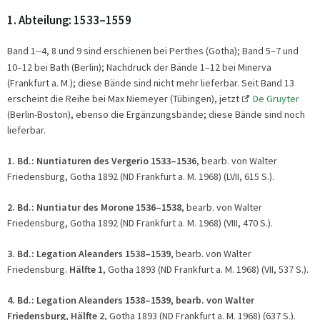
1. Abteilung: 1533–1559
Band 1
–
4, 8 und 9 sind erschienen bei Perthes (Gotha); Band 5–7 und
10–12 bei Bath (Berlin); Nachdruck der Bände 1–12 bei Minerva
(Frankfurt a. M.); diese Bände sind nicht mehr lieferbar. Seit Band 13
erscheint die Reihe bei Max Niemeyer (Tübingen), jetzt
De Gruyter
(Berlin-Boston), ebenso die Ergänzungsbände; diese Bände sind noch
lieferbar.
1. Bd.:
Nuntiaturen des Vergerio 1533–1536
, bearb. von Walter
Friedensburg, Gotha 1892 (ND Frankfurt a. M. 1968) (LVII, 615 S.).
2. Bd.:
Nuntiatur des Morone 1536–1538
, bearb. von Walter
Friedensburg, Gotha 1892 (ND Frankfurt a. M. 1968) (VIII, 470 S.).
3. Bd.: Legation Aleanders 1538
–
1539
, bearb. von Walter
Friedensburg.
Hälfte 1
, Gotha 1893 (ND Frankfurt a. M. 1968) (VII, 537 S.).
4. Bd.:
Legation Aleanders 1538
–
1539
, bearb. von Walter
Friedensburg, Hälfte 2
, Gotha 1893 (ND Frankfurt a. M. 1968) (637 S.).