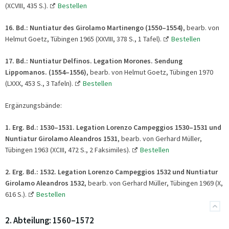
(XCVIII, 435 S.).
Bestellen
16. Bd.:
Nuntiatur des Girolamo Martinengo (1550
–
1554)
, bearb. von
Helmut Goetz, Tübingen 1965 (XXVIII, 378 S., 1 Tafel).
Bestellen
17. Bd.:
Nuntiatur Delfinos. Legation Morones. Sendung
Lippomanos. (1554
–
1556)
, bearb. von Helmut Goetz, Tübingen 1970
(LXXX, 453 S., 3 Tafeln).
Bestellen
Ergänzungsbände:
1. Erg. Bd.:
1530
–
1531. Legation Lorenzo Campeggios 1530
–
1531 und
Nuntiatur Girolamo Aleandros 1531
, bearb. von Gerhard Müller,
Tübingen 1963 (XCIII, 472 S., 2 Faksimiles).
Bestellen
2. Erg. Bd.:
1532. Legation Lorenzo Campeggios 1532 und Nuntiatur
Girolamo Aleandros 1532
, bearb. von Gerhard Müller, Tübingen 1969 (X,
616 S.).
Bestellen
2. Abteilung: 1560–1572