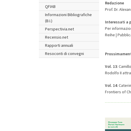
Redazione
QFIAB
Prof. Dr. Alexa
Informazioni Bibliografiche
(B.I.)
Interessati a 
Per informazion
Perspectivia.net
Reihe | Pubblic
Recensio.net
Rapporti annuali
Resoconti di convegni
Prossimamente
Vol. 13
: Camill
Rodolfo II attr
Vol. 14
: Cateri
Frontiers of Ch