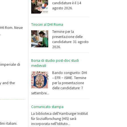
candidature è il 14
agosto 2026.
Tirocini al DHI Roma
 DHI Rom. Neue
Termine per la
.
presentazione delle
candidature: 31 agosto
2026.
Borsa di studio post-doc studi
 imperiale di
medievali
Bando congiunto: DHI
– EFR − ISIME. Termine
y and the
per la presentazione
delle candidature: 7
settembre...
Comunicato stampa
La biblioteca dell'Hamburger Institut
für Sozialforschung (HIS) sarà
i italiani.
incorporata nell'Istituto...