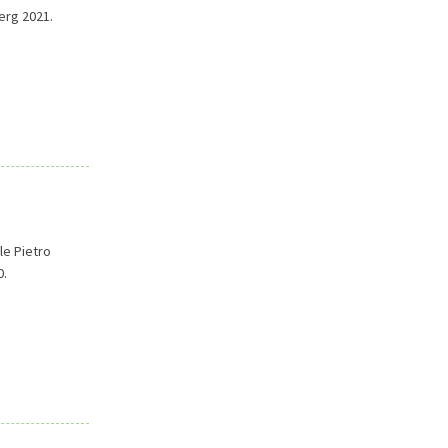
erg 2021.
ale Pietro
0.