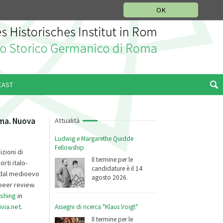
SEZIONE STORIA DELLA MUSICA
DEUTSCH
ENGLISH
OK
CAST
oma. Nuova
Attualità
Ludwig e Margarethe Quidde
Fellowship
zioni di
Il termine per le
rti italo-
candidature è il 14
e dal medioevo
agosto 2026.
 peer review.
ishing
in
via.net
.
Assegni di ricerca "Klaus Voigt"
Il termine per le