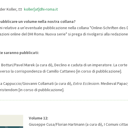
nder Koller,
koller[at]dhi-roma.it
pubblicare un volume nella nostra collana
?
i relative a un'eventuale pubblicazione nella collana "Online-Schriften des
azioni online del DHI Roma. Nuova serie" si prega di rivolgersi alla redazione
 saranno pubblicati:
o Botturi/Pavel Marek (a cura di), Declino e caduta di un imperatore. La corte
averso la corrispondenza di Camillo Cattaneo [in corso di pubblicazione].
na Cappuccio/Giovanni Collamati (a cura di),
Extra Ecclesiam
. Medieval Papac
ristendom [in corso di pubblicazione].
Volume 12:
Giuseppe Cusa/Florian Hartmann (a cura di), I Comuni cittadin