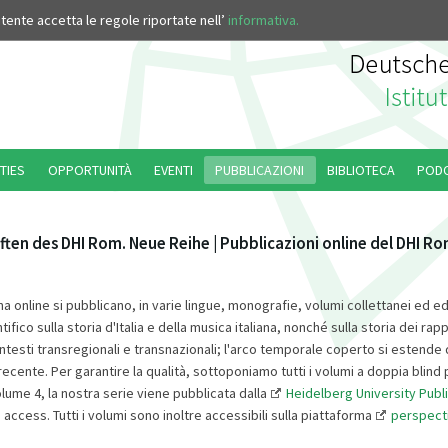
’utente accetta le regole riportate nell’
informativa.
TIES
OPPORTUNITÀ
EVENTI
PUBBLICAZIONI
BIBLIOTECA
POD
ften des DHI Rom. Neue Reihe | Pubblicazioni online del DHI R
na online si pubblicano, in varie lingue, monografie, volumi collettanei ed edi
ifico sulla storia d'Italia e della musica italiana, nonché sulla storia dei rappo
ontesti transregionali e transnazionali; l'arco temporale coperto si estend
recente. Per garantire la qualità, sottoponiamo tutti i volumi a doppia blind
olume 4, la nostra serie viene pubblicata dalla
Heidelberg University Publ
ccess. Tutti i volumi sono inoltre accessibili sulla piattaforma
perspecti