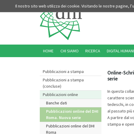
Il nostro sito web utilizza dei cookie. Visitando le nostre pagine, l
HOME
CHI SIAMO
RICERCA
DIGITAL HUMANI
Pubblicazioni a stampa
Online-Schri
serie
Pubblicazioni a stampa
(concluse)
In questa colla
Pubblicazioni online
carattere scient
Banche dati
tedeschi, in c
al passato più 
Pubblicazioni online del DHI
A partire dal v
Roma. Nuova serie
stampa e open a
Pubblicazioni online del DHI
Roma