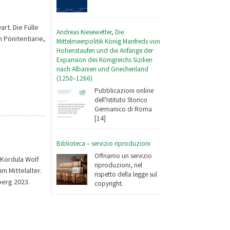
t. Die Fülle
Andreas Kiesewetter, Die
 Pönitentiarie,
Mittelmeerpolitik König Manfreds von
Hohenstaufen und die Anfänge der
Expansion des Königreichs Sizilien
nach Albanien und Griechenland
(1250–1266)
Pubblicazioni online
dell'Istituto Storico
Germanico di Roma
[14]
Biblioteca – servizio riproduzioni
Offriamo un servizio
Kordula Wolf
riproduzioni, nel
m Mittelalter.
rispetto della legge sul
berg 2023.
copyright.