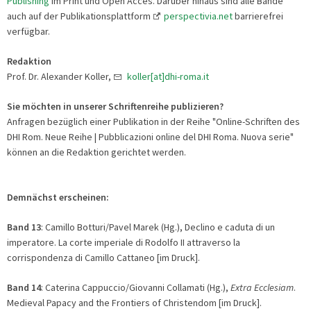
Publishing
im Print und Open Acces. Darüber hinaus sind alle Bände
auch auf der Publikationsplattform
perspectivia.net
barrierefrei
verfügbar.
Redaktion
Prof. Dr. Alexander Koller,
koller[at]dhi-roma.it
Sie möchten in unserer Schriftenreihe publizieren?
Anfragen bezüglich einer Publikation in der Reihe "Online-Schriften des
DHI Rom. Neue Reihe | Pubblicazioni online del DHI Roma. Nuova serie"
können an die Redaktion gerichtet werden.
Demnächst erscheinen:
Band 13
: Camillo Botturi/Pavel Marek (Hg.), Declino e caduta di un
imperatore. La corte imperiale di Rodolfo II attraverso la
corrispondenza di Camillo Cattaneo [im Druck].
Band 14
: Caterina Cappuccio/Giovanni Collamati (Hg.),
Extra Ecclesiam
.
Medieval Papacy and the Frontiers of Christendom [im Druck].