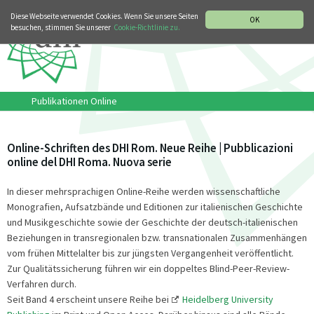
MUSIKGESCHICHTLICHE ABTEILUNG
ITALIANO
ENGLISH
Diese Webseite verwendet Cookies. Wenn Sie unsere Seiten
OK
besuchen, stimmen Sie unserer
Cookie-Richtlinie zu.
Publikationen Online
Online-Schriften des DHI Rom. Neue Reihe | Pubblicazioni
online del DHI Roma. Nuova serie
In dieser mehrsprachigen Online-Reihe werden wissenschaftliche
Monografien, Aufsatzbände und Editionen zur italienischen Geschichte
und Musikgeschichte sowie der Geschichte der deutsch-italienischen
Beziehungen in transregionalen bzw. transnationalen Zusammenhängen
vom frühen Mittelalter bis zur jüngsten Vergangenheit veröffentlicht.
Zur Qualitätssicherung führen wir ein doppeltes Blind-Peer-Review-
Verfahren durch.
Seit Band 4 erscheint unsere Reihe bei
Heidelberg University