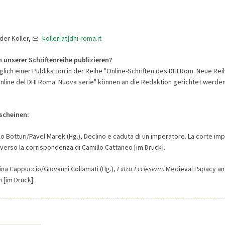
nder Koller,
koller[at]dhi-roma.it
 unserer Schriftenreihe publizieren?
ich einer Publikation in der Reihe "Online-Schriften des DHI Rom. Neue Reih
online del DHI Roma. Nuova serie" können an die Redaktion gerichtet werden
scheinen:
lo Botturi/Pavel Marek (Hg.), Declino e caduta di un imperatore. La corte imp
averso la corrispondenza di Camillo Cattaneo [im Druck].
rina Cappuccio/Giovanni Collamati (Hg.),
Extra Ecclesiam
. Medieval Papacy an
 [im Druck].