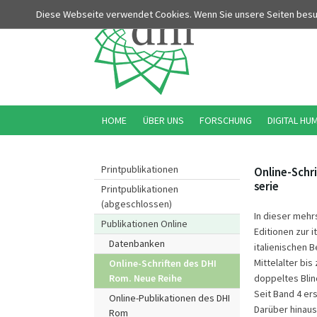
Diese Webseite verwendet Cookies. Wenn Sie unsere Seiten bes
HOME
ÜBER UNS
FORSCHUNG
DIGITAL HU
Printpublikationen
Online-Schri
serie
Printpublikationen
(abgeschlossen)
In dieser mehr
Publikationen Online
Editionen zur 
Datenbanken
italienischen 
Mittelalter bis
Online-Schriften des DHI
doppeltes Blin
Rom. Neue Reihe
Seit Band 4 er
Online-Publikationen des DHI
Darüber hinaus
Rom