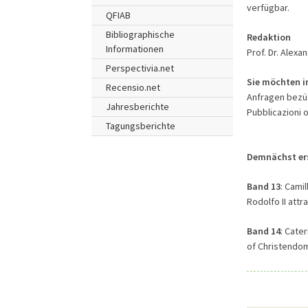
verfügbar.
QFIAB
Bibliographische
Redaktion
Informationen
Prof. Dr. Alexa
Perspectivia.net
Sie möchten in
Recensio.net
Anfragen bezügl
Jahresberichte
Pubblicazioni 
Tagungsberichte
Demnächst er
Band 13
: Camil
Rodolfo II attr
Band 14
: Cate
of Christendom