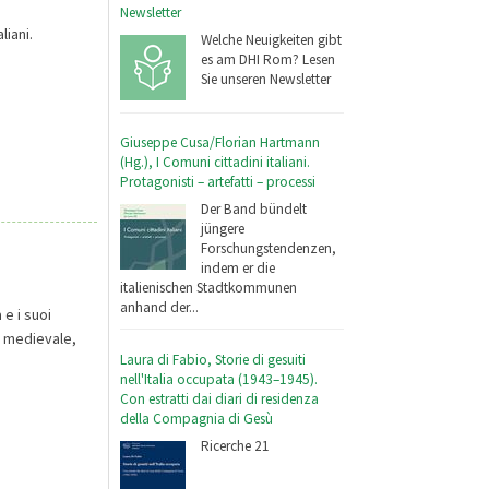
Newsletter
liani.
Welche Neuigkeiten gibt
es am DHI Rom? Lesen
Sie unseren Newsletter
Giuseppe Cusa/Florian Hartmann
(Hg.), I Comuni cittadini italiani.
Protagonisti – artefatti – processi
Der Band bündelt
jüngere
Forschungstendenzen,
indem er die
italienischen Stadtkommunen
anhand der...
 e i suoi
no medievale,
Laura di Fabio, Storie di gesuiti
nell'Italia occupata (1943–1945).
Con estratti dai diari di residenza
della Compagnia di Gesù
Ricerche 21