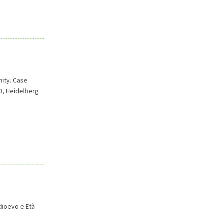
ity. Case
D, Heidelberg
dioevo e Età