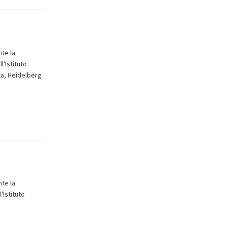
te la
l'Istituto
ta, Heidelberg
te la
'Istituto