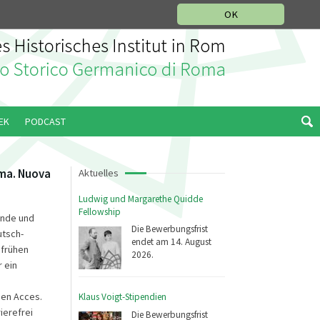
IKGESCHICHTLICHE ABTEILUNG
ITALIANO
ENGLISH
OK
EK
PODCAST
oma. Nuova
Aktuelles
Ludwig und Margarethe Quidde
Fellowship
ände und
Die Bewerbungsfrist
utsch-
endet am 14. August
 frühen
2026.
r ein
pen Acces.
Klaus Voigt-Stipendien
ierefrei
Die Bewerbungsfrist