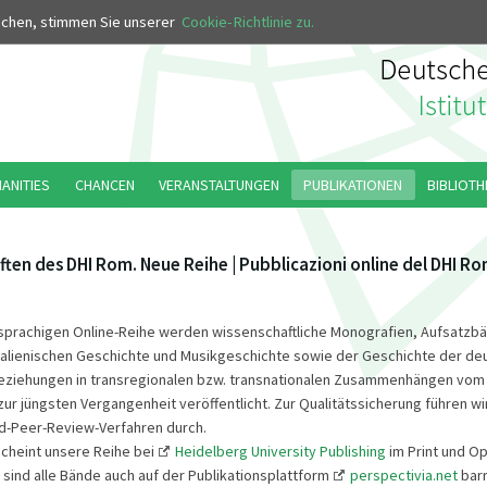
MUS
uchen, stimmen Sie unserer
Cookie-Richtlinie zu.
MANITIES
CHANCEN
VERANSTALTUNGEN
PUBLIKATIONEN
BIBLIOTH
ften des DHI Rom. Neue Reihe | Pubblicazioni online del DHI R
sprachigen Online-Reihe werden wissenschaftliche Monografien, Aufsatzb
italienischen Geschichte und Musikgeschichte sowie der Geschichte der de
Beziehungen in transregionalen bzw. transnationalen Zusammenhängen vom
 zur jüngsten Vergangenheit veröffentlicht. Zur Qualitätssicherung führen wi
d-Peer-Review-Verfahren durch.
scheint unsere Reihe bei
Heidelberg University Publishing
im Print und O
 sind alle Bände auch auf der Publikationsplattform
perspectivia.net
barr