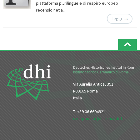
piattaforma plurilingue e di respiro europeo
recensio.net a...
leggi
Via Aurelia Antica, 391
I-00165 Roma
Italia
T: +39 06 6604921
reception[at]dhi-roma[dot]it