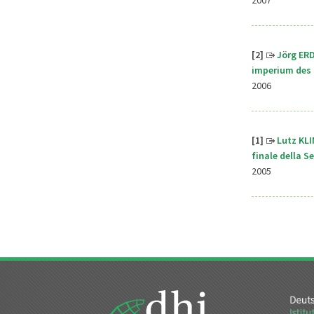
[2]
Jörg ERD
imperium des 1
2006
[1]
Lutz KLI
finale della 
2005