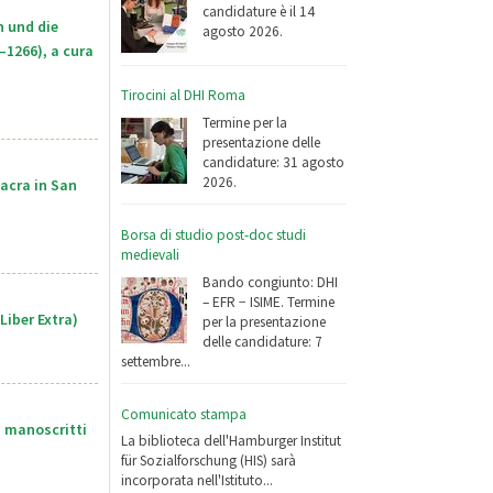
candidature è il 14
 und die
agosto 2026.
–1266), a cura
Tirocini al DHI Roma
Termine per la
presentazione delle
candidature: 31 agosto
2026.
acra in San
Borsa di studio post-doc studi
medievali
Bando congiunto: DHI
– EFR − ISIME. Termine
Liber Extra)
per la presentazione
delle candidature: 7
settembre...
Comunicato stampa
i manoscritti
La biblioteca dell'Hamburger Institut
für Sozialforschung (HIS) sarà
incorporata nell'Istituto...