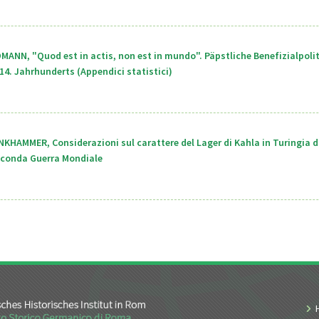
MANN, "Quod est in actis, non est in mundo". Päpstliche Benefizialpoli
4. Jahrhunderts (Appendici statistici)
NKHAMMER, Considerazioni sul carattere del Lager di Kahla in Turingia d
Seconda Guerra Mondiale