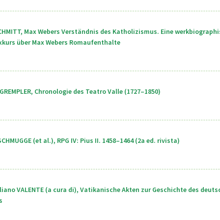
CHMITT, Max Webers Verständnis des Katholizismus. Eine werkbiographi
xkurs über Max Webers Romaufenthalte
GREMPLER, Chronologie des Teatro Valle (1727–1850)
CHMUGGE (et al.), RPG IV: Pius II. 1458–1464 (2a ed. rivista)
iano VALENTE (a cura di), Vatikanische Akten zur Geschichte des deuts
s