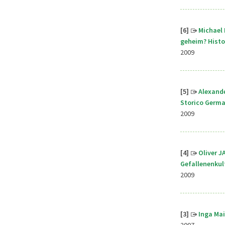
[6]
Michael 
geheim? Histo
2009
[5]
A
lexande
Storico Germ
2009
[4]
Oliver J
Gefallenenkult
2009
[3]
Inga Ma
2007