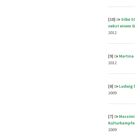
[10]
Silke S
nebst einem E
2012
[9]
Martina 
2012
[8]
Ludwig S
2009
[7]
Massimil
Kulturkampfe
2009