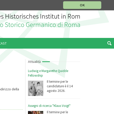
SEZIONE STORIA DELLA MUSICA
DEUTSCH
ENGLISH
OK
CAST
Attualità
Ludwig e Margarethe Quidde
Fellowship
Il termine per le
candidature è il 14
ndirizzo della
agosto 2026.
Assegni di ricerca "Klaus Voigt"
Il termine per le