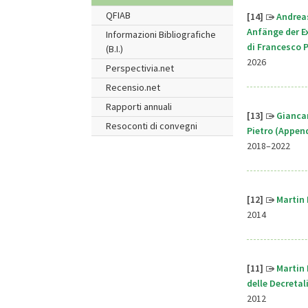
QFIAB
[14]
Andrea
Anfänge der E
Informazioni Bibliografiche
di Francesco P
(B.I.)
2026
Perspectivia.net
Recensio.net
Rapporti annuali
[13]
Giancar
Resoconti di convegni
Pietro (Append
2018–2022
[12]
Martin 
2014
[11]
Martin 
delle Decretali
2012