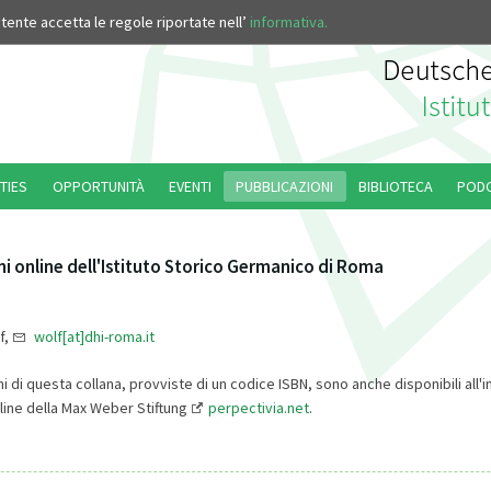
’utente accetta le regole riportate nell’
informativa.
TIES
OPPORTUNITÀ
EVENTI
PUBBLICAZIONI
BIBLIOTECA
POD
i online dell'Istituto Storico Germanico di Roma
f,
wolf[at]dhi-roma.it
i di questa collana, provviste di un codice ISBN, sono anche disponibili all'i
line della Max Weber Stiftung
perpectivia.net
.