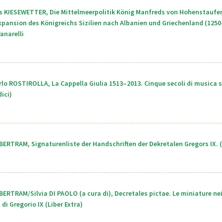
s KIESEWETTER, Die Mittelmeerpolitik König Manfreds von Hohenstaufen
xpansion des Königreichs Sizilien nach Albanien und Griechenland (1250
anarelli
lo ROSTIROLLA, La Cappella Giulia 1513–2013. Cinque secoli di musica s
ici)
BERTRAM, Signaturenliste der Handschriften der Dekretalen Gregors IX. (
BERTRAM/Silvia DI PAOLO (a cura di), Decretales pictae. Le miniature ne
 di Gregorio IX (Liber Extra)