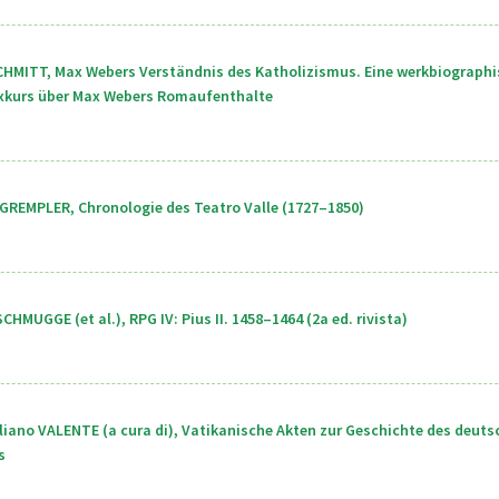
CHMITT, Max Webers Verständnis des Katholizismus. Eine werkbiographi
xkurs über Max Webers Romaufenthalte
GREMPLER, Chronologie des Teatro Valle (1727–1850)
CHMUGGE (et al.), RPG IV: Pius II. 1458–1464 (2a ed. rivista)
iano VALENTE (a cura di), Vatikanische Akten zur Geschichte des deuts
s