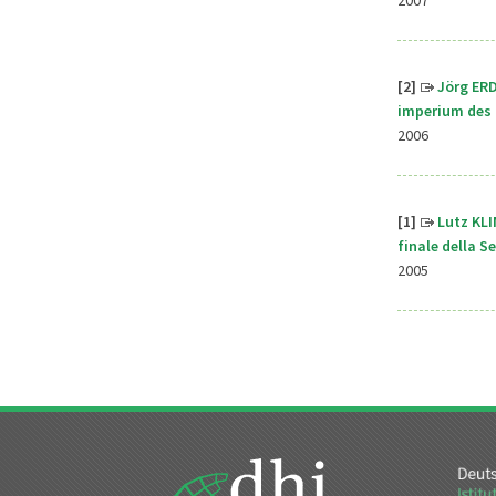
[2]
Jörg ERD
imperium des 1
2006
[1]
Lutz KLI
finale della 
2005