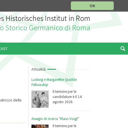
SEZIONE STORIA DELLA MUSICA
DEUTSCH
ENGLISH
OK
CAST
Attualità
Ludwig e Margarethe Quidde
Fellowship
Il termine per le
candidature è il 14
ndirizzo della
agosto 2026.
Assegni di ricerca "Klaus Voigt"
Il termine per le