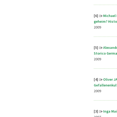
[6]
Michael 
geheim? Histo
2009
[5]
A
lexande
Storico Germ
2009
[4]
Oliver J
Gefallenenkult
2009
[3]
Inga Ma
2007