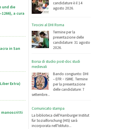
candidature è il 14
 und die
agosto 2026.
–1266), a cura
Tirocini al DHI Roma
Termine per la
presentazione delle
candidature: 31 agosto
2026.
acra in San
Borsa di studio post-doc studi
medievali
Bando congiunto: DHI
– EFR − ISIME. Termine
Liber Extra)
per la presentazione
delle candidature: 7
settembre...
Comunicato stampa
i manoscritti
La biblioteca dell'Hamburger Institut
für Sozialforschung (HIS) sarà
incorporata nell'Istituto...