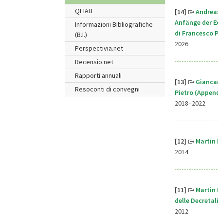
QFIAB
[14]
Andrea
Anfänge der E
Informazioni Bibliografiche
di Francesco P
(B.I.)
2026
Perspectivia.net
Recensio.net
Rapporti annuali
[13]
Giancar
Resoconti di convegni
Pietro (Append
2018–2022
[12]
Martin 
2014
[11]
Martin 
delle Decretali
2012