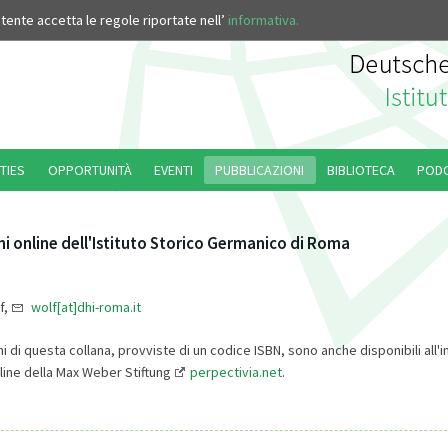
’utente accetta le regole riportate nell’
informativa.
TIES
OPPORTUNITÀ
EVENTI
PUBBLICAZIONI
BIBLIOTECA
POD
i online dell'Istituto Storico Germanico di Roma
f,
wolf[at]dhi-roma.it
i di questa collana, provviste di un codice ISBN, sono anche disponibili all'i
line della Max Weber Stiftung
perpectivia.net
.