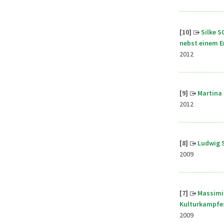
[10]
Silke S
nebst einem E
2012
[9]
Martina 
2012
[8]
Ludwig S
2009
[7]
Massimil
Kulturkampfe
2009