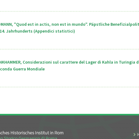
MANN, "Quod est in actis, non est in mundo". Päpstliche Benefizialpoli
4. Jahrhunderts (Appendici statistici)
NKHAMMER, Considerazioni sul carattere del Lager di Kahla in Turingia d
Seconda Guerra Mondiale