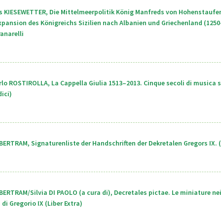
s KIESEWETTER, Die Mittelmeerpolitik König Manfreds von Hohenstaufen
xpansion des Königreichs Sizilien nach Albanien und Griechenland (1250
anarelli
lo ROSTIROLLA, La Cappella Giulia 1513–2013. Cinque secoli di musica s
ici)
BERTRAM, Signaturenliste der Handschriften der Dekretalen Gregors IX. (
BERTRAM/Silvia DI PAOLO (a cura di), Decretales pictae. Le miniature ne
 di Gregorio IX (Liber Extra)