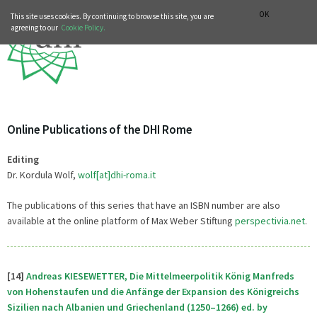
MUSIC HISTORY DEPARTMENT
DEUTSCH
ITALIANO
OK
This site uses cookies. By continuing to browse this site, you are
agreeing to our
Cookie Policy.
Online Publications of the DHI Rome
Editing
Dr. Kordula Wolf,
wolf[at]dhi-roma.it
The publications of this series that have an ISBN number are also
available at the online platform of Max Weber Stiftung
perspectivia.net
.
[14]
Andreas KIESEWETTER, Die Mittelmeerpolitik König Manfreds
von Hohenstaufen und die Anfänge der Expansion des Königreichs
Sizilien nach Albanien und Griechenland (1250–1266) ed. by