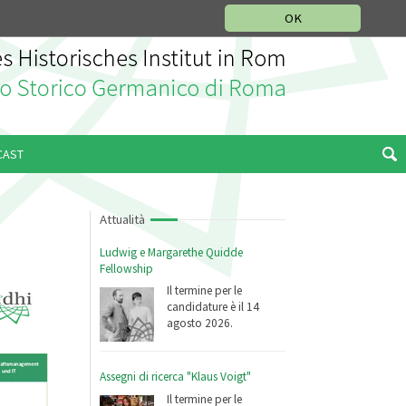
SEZIONE STORIA DELLA MUSICA
DEUTSCH
ENGLISH
OK
CAST
Attualità
Ludwig e Margarethe Quidde
Fellowship
Il termine per le
candidature è il 14
agosto 2026.
Assegni di ricerca "Klaus Voigt"
Il termine per le