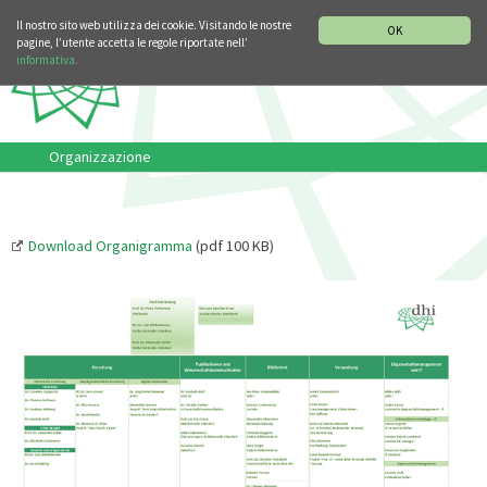
SEZIONE STORIA DELLA MUSICA
DEUTSCH
ENGLISH
Il nostro sito web utilizza dei cookie. Visitando le nostre
OK
pagine, l’utente accetta le regole riportate nell’
informativa.
Organizzazione
Download Organigramma
(pdf 100 KB)