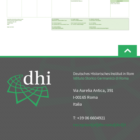
Via Aurelia Antica, 391
I-00165 Roma
Italia
T: +39 06 6604921
reception[at]dhi-roma[dot]it