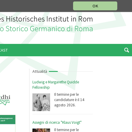
SEZIONE STORIA DELLA MUSICA
DEUTSCH
ENGLISH
OK
CAST
Attualità
Ludwig e Margarethe Quidde
Fellowship
Il termine per le
candidature è il 14
agosto 2026.
Assegni di ricerca "Klaus Voigt"
Il termine per le