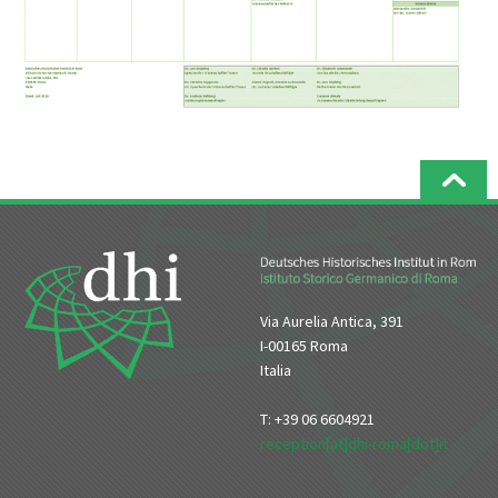
Via Aurelia Antica, 391
I-00165 Roma
Italia
T: +39 06 6604921
reception[at]dhi-roma[dot]it