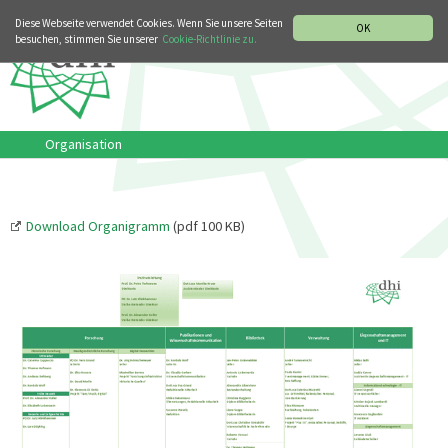
MUSIKGESCHICHTLICHE ABTEILUNG
ITALIANO
ENGLISH
Diese Webseite verwendet Cookies. Wenn Sie unsere Seiten
OK
besuchen, stimmen Sie unserer
Cookie-Richtlinie zu.
Organisation
Download Organigramm
(pdf 100 KB)