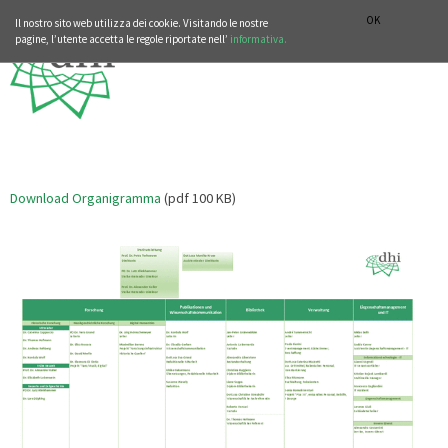
SEZIONE STORIA DELLA MUSICA
DEUTSCH
ENGLISH
OK
Il nostro sito web utilizza dei cookie. Visitando le nostre
pagine, l’utente accetta le regole riportate nell’
informativa.
Download Organigramma
(pdf 100 KB)