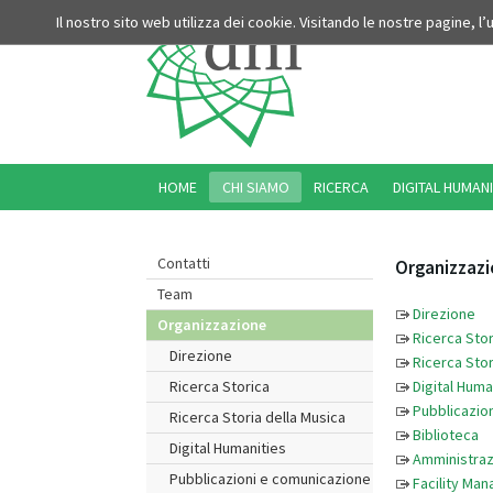
Il nostro sito web utilizza dei cookie. Visitando le nostre pagine, l
HOME
CHI SIAMO
RICERCA
DIGITAL HUMANI
Contatti
Organizzaz
Team
Direzione
Organizzazione
Ricerca Stor
Direzione
Ricerca Stor
Digital Huma
Ricerca Storica
Pubblicazion
Ricerca Storia della Musica
Biblioteca
Digital Humanities
Amministraz
Pubblicazioni e comunicazione
Facility Ma