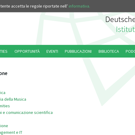
’utente accetta le regole riportate nell’
informativa.
TIES
OPPORTUNITÀ
EVENTI
PUBBLICAZIONI
BIBLIOTECA
POD
ione
ica
ia della Musica
nities
i e comunicazione scientifica
ione
nagement e IT