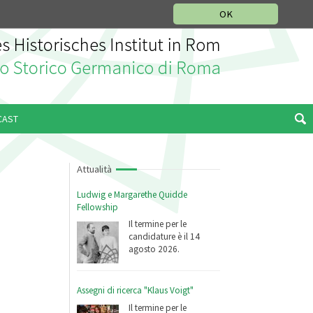
SEZIONE STORIA DELLA MUSICA
DEUTSCH
ENGLISH
OK
CAST
Attualità
Ludwig e Margarethe Quidde
Fellowship
Il termine per le
candidature è il 14
agosto 2026.
Assegni di ricerca "Klaus Voigt"
Il termine per le