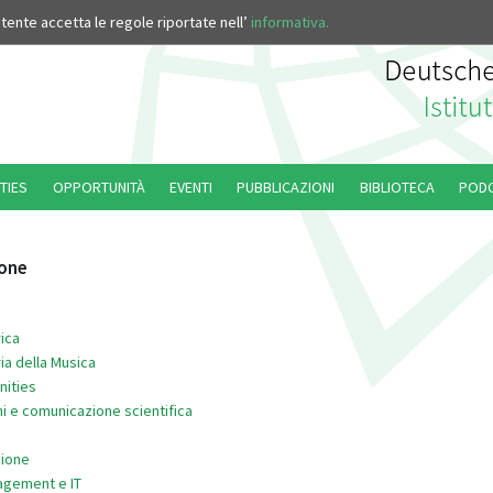
’utente accetta le regole riportate nell’
informativa.
TIES
OPPORTUNITÀ
EVENTI
PUBBLICAZIONI
BIBLIOTECA
POD
ione
ica
ia della Musica
nities
i e comunicazione scientifica
ione
nagement e IT