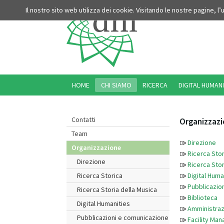
Il nostro sito web utilizza dei cookie. Visitando le nostre pagine, l
HOME
CHI SIAMO
RICERCA
DIGITAL HUMANI
Contatti
Organizzaz
Team
Direzione
Organizzazione
Ricerca Stor
Direzione
Ricerca Stor
Digital Huma
Ricerca Storica
Pubblicazion
Ricerca Storia della Musica
Biblioteca
Digital Humanities
Amministraz
Pubblicazioni e comunicazione
Facility Ma