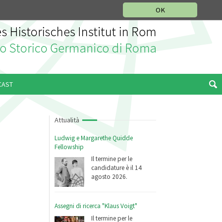
SEZIONE STORIA DELLA MUSICA
DEUTSCH
ENGLISH
OK
CAST
Attualità
Ludwig e Margarethe Quidde
Fellowship
Il termine per le
candidature è il 14
agosto 2026.
Assegni di ricerca "Klaus Voigt"
Il termine per le