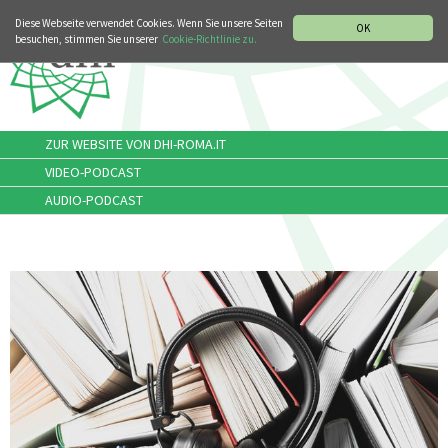
MUSIKGESCHICHTLICHE ABTEILUNG
ITALIANO
ENGLISH
Diese Webseite verwendet Cookies. Wenn Sie unsere Seiten
OK
besuchen, stimmen Sie unserer
Cookie-Richtlinie zu.
ZUR WEBSITE VON DHI-ROMA.IT
VIDEO-PODCAST
AUDIO-PODCAST