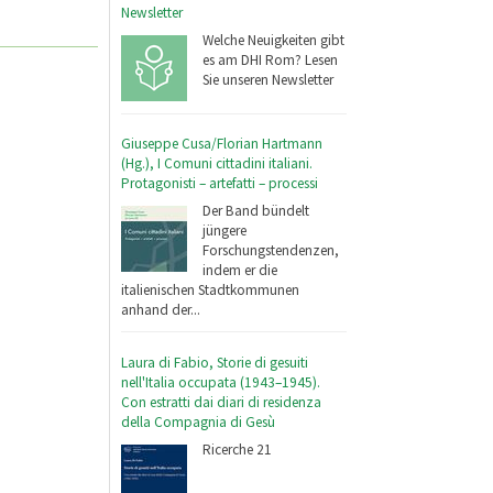
Newsletter
Welche Neuigkeiten gibt
es am DHI Rom? Lesen
Sie unseren Newsletter
Giuseppe Cusa/Florian Hartmann
(Hg.), I Comuni cittadini italiani.
Protagonisti – artefatti – processi
Der Band bündelt
jüngere
Forschungstendenzen,
indem er die
italienischen Stadtkommunen
anhand der...
Laura di Fabio, Storie di gesuiti
nell'Italia occupata (1943–1945).
Con estratti dai diari di residenza
della Compagnia di Gesù
Ricerche 21