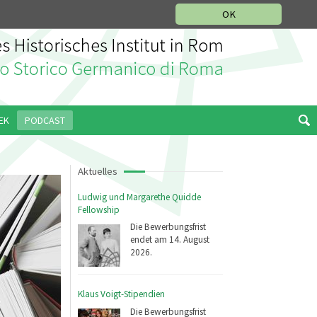
IKGESCHICHTLICHE ABTEILUNG
ITALIANO
ENGLISH
OK
EK
PODCAST
Aktuelles
Ludwig und Margarethe Quidde
Fellowship
Die Bewerbungsfrist
endet am 14. August
2026.
Klaus Voigt-Stipendien
Die Bewerbungsfrist