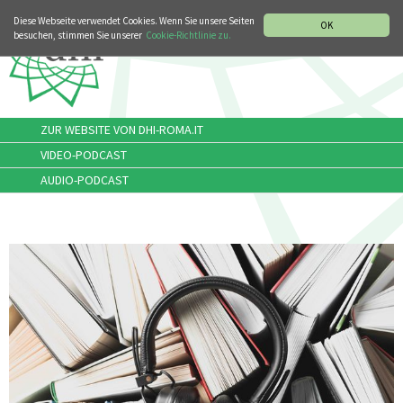
MUSIKGESCHICHTLICHE ABTEILUNG
ITALIANO
ENGLISH
Diese Webseite verwendet Cookies. Wenn Sie unsere Seiten
OK
besuchen, stimmen Sie unserer
Cookie-Richtlinie zu.
ZUR WEBSITE VON DHI-ROMA.IT
VIDEO-PODCAST
AUDIO-PODCAST