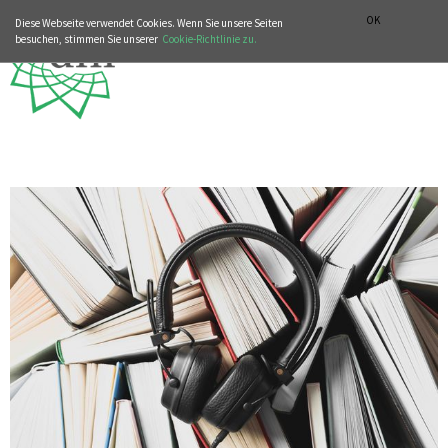
MUSIKGESCHICHTLICHE ABTEILUNG
ITALIANO
ENGLISH
OK
Diese Webseite verwendet Cookies. Wenn Sie unsere Seiten
besuchen, stimmen Sie unserer
Cookie-Richtlinie zu.