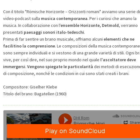
Con il titolo "Römische Horizonte – Orizzonti romani" avviamo una serie di
video-podcast sulla
musica contemporanea
. Per i curiosi che amano la
musica. In collaborazione con l'
ensemble Horizonte, Detmold
, verranno
presentati
paesaggi sonori italo-tedeschi
.
Prima di far sentire un brano musicale, offriamo alcuni
elementi che ne
facilitino la comprensione
. Le composizioni della musica contemporan
sono sempre individuali e si vestono di una grande varietà di stili. Ogni b
vive, per così dire, nel suo proprio mondo nel quale
l'ascoltatore deve
immergersi
.
Vengono spiegate le particolarità
dei metodi di esecuzion
di composizione, nonché le condizioni in cui sono stati creati i brani.
Compositore:
Giselher Klebe
Titolo del brano:
Bagatellen (1960)