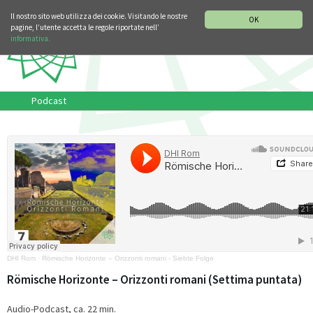
SEZIONE STORIA DELLA MUSICA
DEUTSCH
ENGLISH
Il nostro sito web utilizza dei cookie. Visitando le nostre
OK
pagine, l’utente accetta le regole riportate nell’
informativa.
Podcast
DHI Rom
·
Römische Horizonte – Orizzonti romani - Siebte Folge
Römische Horizonte – Orizzonti romani (Settima puntata)
Audio-Podcast, ca. 22 min.