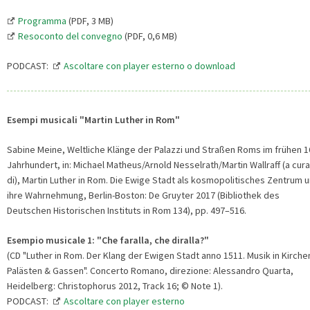
Programma
(PDF, 3 MB)
Resoconto del convegno
(PDF, 0,6 MB)
PODCAST:
Ascoltare con player esterno o download
Esempi musicali "Martin Luther in Rom"
Sabine Meine, Weltliche Klänge der Palazzi und Straßen Roms im frühen 1
Jahrhundert, in: Michael Matheus/Arnold Nesselrath/Martin Wallraff (a cura
di), Martin Luther in Rom. Die Ewige Stadt als kosmopolitisches Zentrum 
ihre Wahrnehmung, Berlin-Boston: De Gruyter 2017 (Bibliothek des
Deutschen Historischen Instituts in Rom 134), pp. 497–516.
Esempio musicale 1: "Che faralla, che diralla?"
(CD "Luther in Rom. Der Klang der Ewigen Stadt anno 1511. Musik in Kirche
Palästen & Gassen". Concerto Romano, direzione: Alessandro Quarta,
Heidelberg: Christophorus 2012, Track 16; © Note 1).
PODCAST:
Ascoltare con player esterno