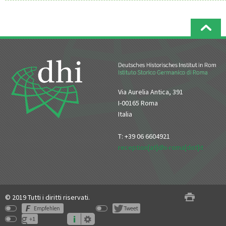
Via Aurelia Antica, 391
I-00165 Roma
Italia
T: +39 06 6604921
reception[at]dhi-roma[dot]it
© 2019 Tutti i diritti riservati.