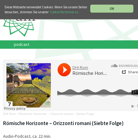
MUSIKGESCHICHTLICHE ABTEILUNG
ITALIANO
ENGLISH
Diese Webseite verwendet Cookies. Wenn Sie unsere Seiten
OK
besuchen, stimmen Sie unserer
Cookie-Richtlinie zu.
podcast
DHI Rom
·
Römische Horizonte – Orizzonti romani - Siebte Folge
Römische Horizonte – Orizzonti romani (Siebte Folge)
Audio-Podcast, ca. 22 min.