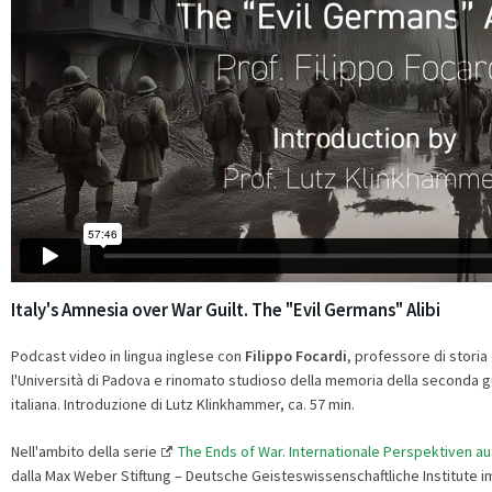
Italy's Amnesia over War Guilt. The "Evil Germans" Alibi
Podcast video in lingua inglese con
Filippo Focardi
, professore di stor
l'Università di Padova e rinomato studioso della memoria della seconda g
italiana. Introduzione di Lutz Klinkhammer, ca. 57 min.
Nell'ambito della serie
The Ends of War. Internationale Perspektiven a
dalla Max Weber Stiftung – Deutsche Geisteswissenschaftliche Institute i