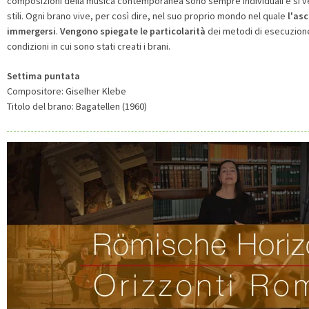
composizioni della musica contemporanea sono sempre individuali e si ve
stili. Ogni brano vive, per così dire, nel suo proprio mondo nel quale
l'as
immergersi
.
Vengono spiegate le particolarità
dei metodi di esecuzion
condizioni in cui sono stati creati i brani.
Settima puntata
Compositore: Giselher Klebe
Titolo del brano: Bagatellen (1960)