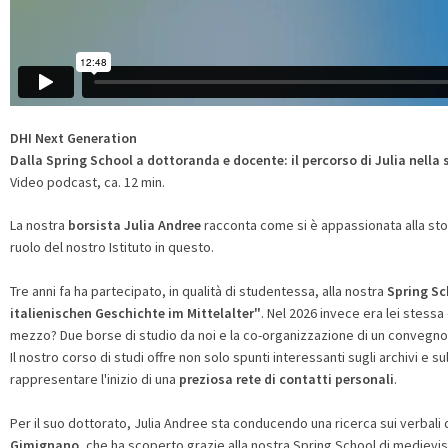
DHI Next Generation
Dalla Spring School a dottoranda e docente: il percorso di Julia nella 
Video podcast, ca. 12 min.
La nostra
borsista Julia Andree
racconta come si è appassionata alla stori
ruolo del nostro Istituto in questo.
Tre anni fa ha partecipato, in qualità di studentessa, alla nostra
Spring Sc
italienischen Geschichte im Mittelalter"
. Nel 2026 invece era lei stessa
mezzo? Due borse di studio da noi e la co-organizzazione di un convegno
Il nostro corso di studi offre non solo spunti interessanti sugli archivi e s
rappresentare l'inizio di una
preziosa rete di contatti personali
.
Per il suo dottorato, Julia Andree sta conducendo una ricerca sui verbali
Gimignano
, che ha scoperto grazie alla nostra Spring School di medievis