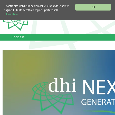
SEZIONE STORIA DELLA MUSICA
DEUTSCH
ENGLISH
Il nostro sito web utilizza dei cookie. Visitando le nostre
OK
pagine, l’utente accetta le regole riportate nell’
informativa.
Podcast