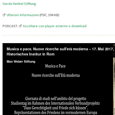
Gerda Henkel Stiftung
.
Ulteriori informazioni
(PDF, 394 KB)
PODCAST:
Ascoltare con player esterno o download