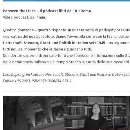
Between the Lines – il podcast libri del DHI Roma
Video podcast, ca. 7 min.
Quattro domande – quattro risposte. In questa serie di podcast presentiamo
ricercatrici del nostro Istituto. Diamo l'avvio alla serie con la tesi di dott
Herrschaft. Steuern, Staat und Politik in Italien seit 1945
– un argoment
tutti noi, dal momento che le tasse riguardano tutti.
Desiderate saperne di più sulle fonti che forniscono informazioni sullo Sta
della democrazia italiana sia al tempo stesso la storia delle sue tasse? Vi
Lars Döpking, Fiskalische Herrschaft. Steuern, Staat und Politik in Italien 
Edition HIS 2023, ISBN 978-3-86854-371-1.