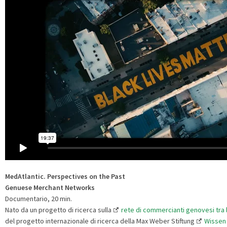
MedAtlantic.
Perspectives on the Past
Genuese Merchant Networks
Documentario, 20 min.
Nato da un progetto di ricerca sulla
rete di commercianti genovesi tra l'
del progetto internazionale di ricerca della Max Weber Stiftung
Wissen