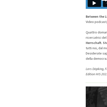
Between the Li
Video podcast, 
Quattro domande
ricercatrici de
Herrschaft. St
tutti noi, dal 
Desiderate sape
della democrazi
Lars Döpking, F
Edition HIS 202