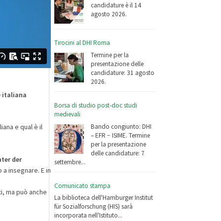
candidature è il 14
agosto 2026.
Tirocini al DHI Roma
Termine per la
presentazione delle
candidature: 31 agosto
2026.
 italiana
Borsa di studio post-doc studi
medievali
Bando congiunto: DHI
ana e qual è il
– EFR − ISIME. Termine
per la presentazione
delle candidature: 7
ter der
settembre...
 a insegnare. E in
Comunicato stampa
nti, ma può anche
La biblioteca dell'Hamburger Institut
für Sozialforschung (HIS) sarà
incorporata nell'Istituto...