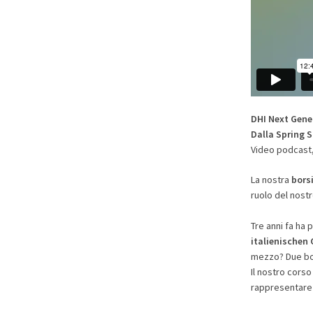
DHI Next Gene
Dalla Spring S
Video podcast,
La nostra
bors
ruolo del nostr
Tre anni fa ha 
italienischen 
mezzo? Due bor
Il nostro corso
rappresentare l