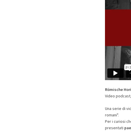
Römische Hori
Video podcast,
Una serie di v
romani".
Per i curiosi c
presentati
pae