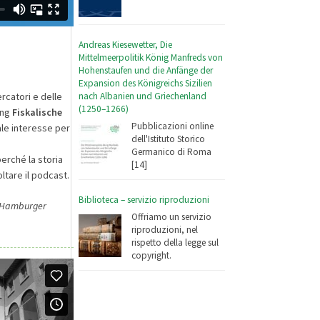
Andreas Kiesewetter, Die
Mittelmeerpolitik König Manfreds von
Hohenstaufen und die Anfänge der
Expansion des Königreichs Sizilien
nach Albanien und Griechenland
rcatori e delle
(1250–1266)
ing
Fiskalische
Pubblicazioni online
le interesse per
dell'Istituto Storico
Germanico di Roma
perché la storia
[14]
ltare il podcast.
Biblioteca – servizio riproduzioni
g: Hamburger
Offriamo un servizio
riproduzioni, nel
rispetto della legge sul
copyright.