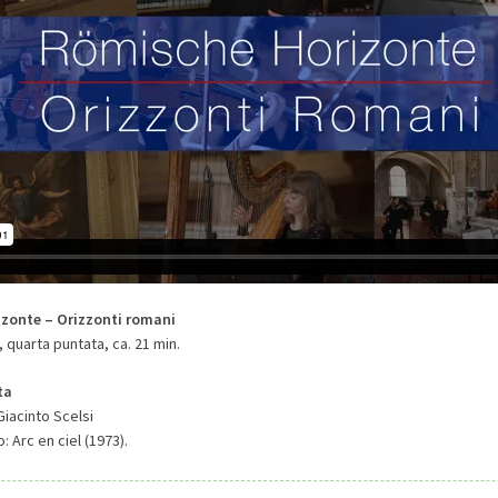
zonte – Orizzonti romani
 quarta puntata, ca. 21 min.
ta
iacinto Scelsi
: Arc en ciel (1973).