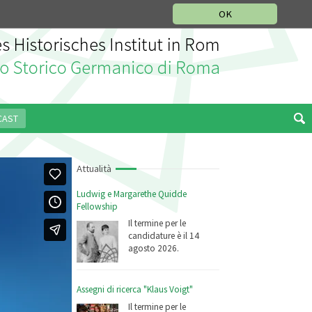
SEZIONE STORIA DELLA MUSICA
DEUTSCH
ENGLISH
OK
CAST
Attualità
Ludwig e Margarethe Quidde
Fellowship
Il termine per le
candidature è il 14
agosto 2026.
Assegni di ricerca "Klaus Voigt"
Il termine per le