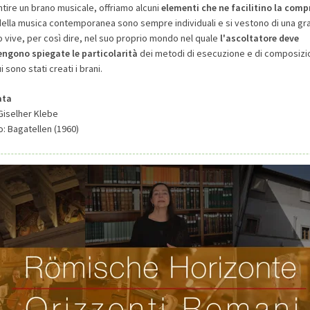
ntire un brano musicale, offriamo alcuni
elementi che ne facilitino la com
ella musica contemporanea sono sempre individuali e si vestono di una gra
no vive, per così dire, nel suo proprio mondo nel quale
l'ascoltatore deve
engono spiegate le particolarità
dei metodi di esecuzione e di composizi
i sono stati creati i brani.
ata
Giselher Klebe
o: Bagatellen (1960)