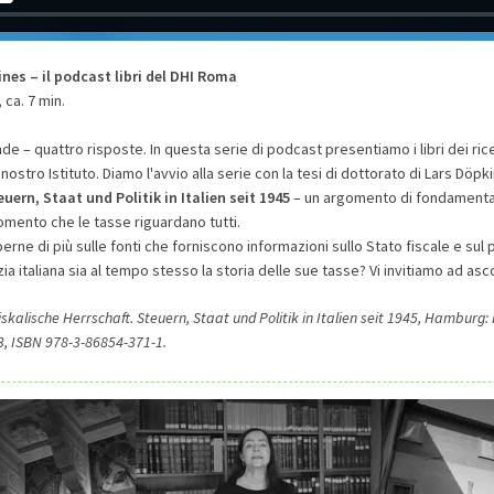
nes – il podcast libri del DHI Roma
ca. 7 min.
 – quattro risposte. In questa serie di podcast presentiamo i libri dei rice
l nostro Istituto. Diamo l'avvio alla serie con la tesi di dottorato di Lars Döpk
euern, Staat und Politik in Italien seit 1945
– un argomento di fondamenta
momento che le tasse riguardano tutti.
rne di più sulle fonti che forniscono informazioni sullo Stato fiscale e sul 
a italiana sia al tempo stesso la storia delle sue tasse? Vi invitiamo ad asco
iskalische Herrschaft. Steuern, Staat und Politik in Italien seit 1945, Hambur
3, ISBN 978-3-86854-371-1.