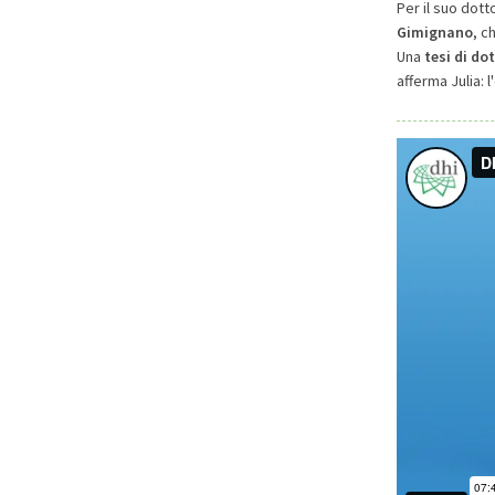
Per il suo dott
Gimignano
, c
Una
tesi di do
afferma Julia: 