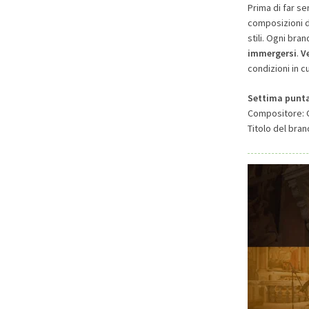
Prima di far se
composizioni d
stili. Ogni bra
immergersi
.
V
condizioni in cu
Settima punt
Compositore: 
Titolo del bran