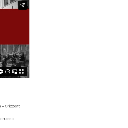
e – Orizzonti
verranno