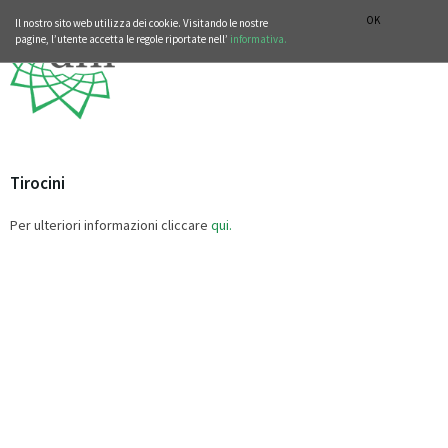
SEZIONE STORIA DELLA MUSICA
DEUTSCH
ENGLISH
OK
Il nostro sito web utilizza dei cookie. Visitando le nostre
pagine, l’utente accetta le regole riportate nell’
informativa.
Tirocini
Per ulteriori informazioni cliccare
qui.