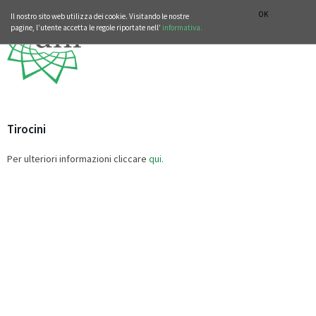
SEZIONE STORIA DELLA MUSICA
DEUTSCH
ENGLISH
OK
Il nostro sito web utilizza dei cookie. Visitando le nostre
pagine, l’utente accetta le regole riportate nell’
informativa.
Tirocini
Per ulteriori informazioni cliccare
qui.