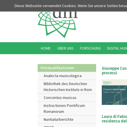
Diese Webseite verwendet Cookies. Wenn Sie unsere Seiten bes
HOME
ÜBER UNS
FORSCHUNG
DIGITAL HU
Printpublikationen
Giuseppe Cusa
processi
Analecta musicologica
Bibliothek des Deutschen
Historischen Instituts in Rom
Concentus musicus
Instructiones Pontificum
Romanorum
Laura di Fabio
Nuntiaturberichte
residenza de