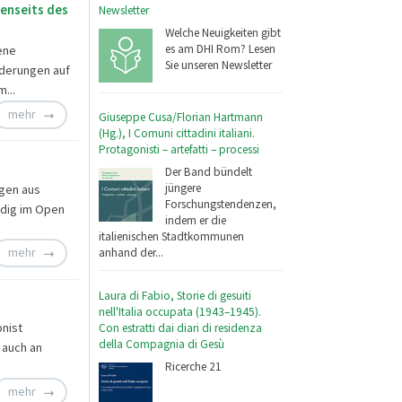
jenseits des
Newsletter
Welche Neuigkeiten gibt
es am DHI Rom? Lesen
ene
Sie unseren Newsletter
nderungen auf
um...
mehr
Giuseppe Cusa/Florian Hartmann
(Hg.), I Comuni cittadini italiani.
Protagonisti – artefatti – processi
Der Band bündelt
jüngere
ngen aus
Forschungstendenzen,
ändig im Open
indem er die
italienischen Stadtkommunen
mehr
anhand der...
Laura di Fabio, Storie di gesuiti
nell'Italia occupata (1943–1945).
nist
Con estratti dai diari di residenza
della Compagnia di Gesù
 auch an
Ricerche 21
mehr