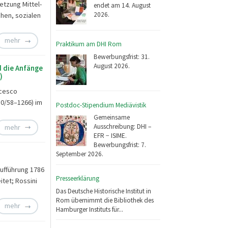
etzung Mittel-
endet am 14. August
2026.
chen, sozialen
mehr
Praktikum am DHI Rom
Bewerbungsfrist: 31.
August 2026.
d die Anfänge
)
ncesco
250/58–1266) im
Postdoc-Stipendium Mediävistik
Gemeinsame
Ausschreibung: DHI –
mehr
EFR − ISIME.
Bewerbungsfrist: 7.
September 2026.
ufführung 1786
Presseerklärung
tet; Rossini
Das Deutsche Historische Institut in
Rom übernimmt die Bibliothek des
mehr
Hamburger Instituts für...