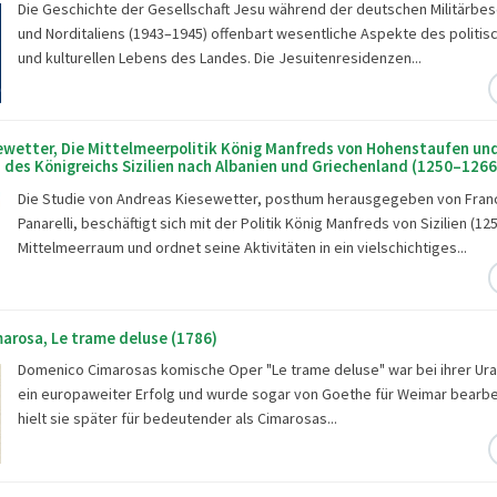
Die Geschichte der Gesellschaft Jesu während der deutschen Militärbes
und Norditaliens (1943–1945) offenbart wesentliche Aspekte des politis
und kulturellen Lebens des Landes. Die Jesuitenresidenzen...
ewetter, Die Mittelmeerpolitik König Manfreds von Hohenstaufen un
 des Königreichs Sizilien nach Albanien und Griechenland (1250–1266
Die Studie von Andreas Kiesewetter, posthum herausgegeben von Fra
Panarelli, beschäftigt sich mit der Politik König Manfreds von Sizilien (1
Mittelmeerraum und ordnet seine Aktivitäten in ein vielschichtiges...
arosa, Le trame deluse (1786)
Domenico Cimarosas komische Oper "Le trame deluse" war bei ihrer Ura
ein europaweiter Erfolg und wurde sogar von Goethe für Weimar bearbei
hielt sie später für bedeutender als Cimarosas...