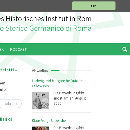
IKGESCHICHTLICHE ABTEILUNG
ITALIANO
ENGLISH
OK
EK
PODCAST
rtefatti –
Aktuelles
Ludwig und Margarethe Quidde
hen
Fellowship
ufe"
Die Bewerbungsfrist
endet am 14. August
mehr
2026.
iari di
Klaus Voigt-Stipendien
Die Bewerbungsfrist