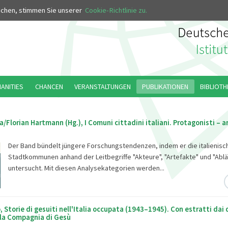
MUS
uchen, stimmen Sie unserer
Cookie-Richtlinie zu.
MANITIES
CHANCEN
VERANSTALTUNGEN
PUBLIKATIONEN
BIBLIOTH
/Florian Hartmann (Hg.), I Comuni cittadini italiani. Protagonisti – a
Der Band bündelt jüngere Forschungstendenzen, indem er die italienisc
Stadtkommunen anhand der Leitbegriffe "Akteure", "Artefakte" und "Ablä
untersucht. Mit diesen Analysekategorien werden...
, Storie di gesuiti nell'Italia occupata (1943–1945). Con estratti dai d
lla Compagnia di Gesù