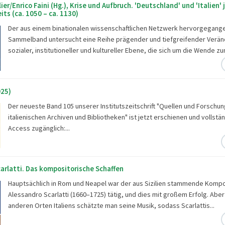
er/Enrico Faini (Hg.), Krise und Aufbruch. 'Deutschland' und 'Italien' 
its (ca. 1050 – ca. 1130)
Der aus einem binationalen wissenschaftlichen Netzwerk hervorgegang
Sammelband untersucht eine Reihe prägender und tiefgreifender Verä
sozialer, institutioneller und kultureller Ebene, die sich um die Wende z
025)
Der neueste Band 105 unserer Institutszeitschrift "Quellen und Forschu
italienischen Archiven und Bibliotheken" ist jetzt erschienen und vollst
Access zugänglich:...
arlatti. Das kompositorische Schaffen
Hauptsächlich in Rom und Neapel war der aus Sizilien stammende Kompo
Alessandro Scarlatti (1660–1725) tätig, und dies mit großem Erfolg. Aber
anderen Orten Italiens schätzte man seine Musik, sodass Scarlattis...