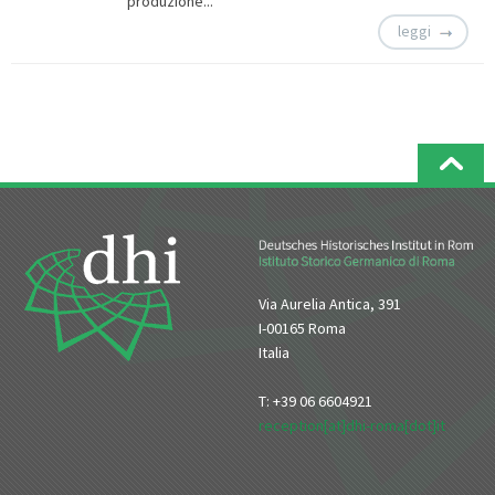
produzione...
leggi
Via Aurelia Antica, 391
I-00165 Roma
Italia
T: +39 06 6604921
reception[at]dhi-roma[dot]it