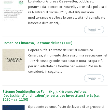
Lo studio di Andreas Kiesewetter, pubblicato
postumo da Francesco Panarelli, verte sulla politica di
re Manfredi di Sicilia (1250/58–1266) nell'area
mediterranea e colloca le sue attività nel complicato
intreccio di relazioni,...
leggi
Domenico Cimarosa, Le trame deluse (1786)
L'opera buffa "Le trame deluse" di Domenico
Cimarosa, al momento della sua prima esecuzione nel
1786 riscosse grande successo in tutta Europa e fu
persino adattata da Goethe per Weimar. Rossini la
considerò, in seguito,...
leggi
Étienne Doublier/Enrico Faini (Hg.), Krise und Aufbruch.
'Deutschland' und 'Italien' jenseits des Investiturstreits (ca.
1050 – ca. 1130)
Il presente volume, frutto del lavoro di un gruppo di