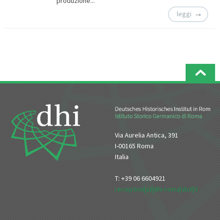
produzione...
leggi
Via Aurelia Antica, 391
I-00165 Roma
Italia
T: +39 06 6604921
reception[at]dhi-roma[dot]it