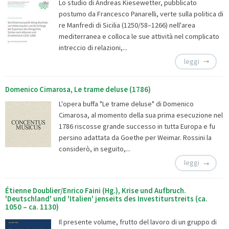
Lo studio di Andreas Kiesewetter, pubblicato
postumo da Francesco Panarelli, verte sulla politica di
re Manfredi di Sicilia (1250/58–1266) nell'area
mediterranea e colloca le sue attività nel complicato
intreccio di relazioni,...
leggi
Domenico Cimarosa, Le trame deluse (1786)
L'opera buffa "Le trame deluse" di Domenico
Cimarosa, al momento della sua prima esecuzione nel
1786 riscosse grande successo in tutta Europa e fu
persino adattata da Goethe per Weimar. Rossini la
considerò, in seguito,...
leggi
Étienne Doublier/Enrico Faini (Hg.), Krise und Aufbruch.
'Deutschland' und 'Italien' jenseits des Investiturstreits (ca.
1050 – ca. 1130)
Il presente volume, frutto del lavoro di un gruppo di