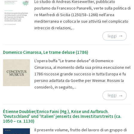
Lo studio di Andreas Kiesewetter, pubblicato
postumo da Francesco Panarelli, verte sulla politica di
re Manfredi di Sicilia (1250/58–1266) nell'area
mediterranea e colloca le sue attività nel complicato
intreccio di relazioni,...
leggi
Domenico Cimarosa, Le trame deluse (1786)
L'opera buffa "Le trame deluse" di Domenico
Cimarosa, al momento della sua prima esecuzione nel
1786 riscosse grande successo in tutta Europa e fu
persino adattata da Goethe per Weimar. Rossini la
considerò, in seguito,...
leggi
Étienne Doublier/Enrico Faini (Hg.), Krise und Aufbruch.
'Deutschland' und 'Italien' jenseits des Investiturstreits (ca.
1050 – ca. 1130)
Il presente volume, frutto del lavoro di un gruppo di