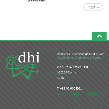
produzione...
leggi
Via Aurelia Antica, 391
I-00165 Roma
Italia
T: +39 06 6604921
reception[at]dhi-roma[dot]it