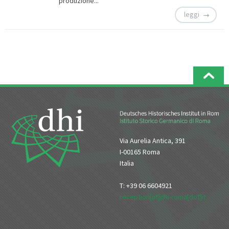
produzione...
leggi
Via Aurelia Antica, 391
I-00165 Roma
Italia
T: +39 06 6604921
reception[at]dhi-roma[dot]it