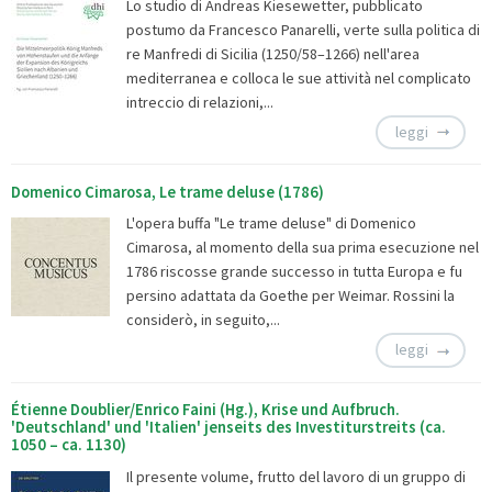
Lo studio di Andreas Kiesewetter, pubblicato
postumo da Francesco Panarelli, verte sulla politica di
re Manfredi di Sicilia (1250/58–1266) nell'area
mediterranea e colloca le sue attività nel complicato
intreccio di relazioni,...
leggi
Domenico Cimarosa, Le trame deluse (1786)
L'opera buffa "Le trame deluse" di Domenico
Cimarosa, al momento della sua prima esecuzione nel
1786 riscosse grande successo in tutta Europa e fu
persino adattata da Goethe per Weimar. Rossini la
considerò, in seguito,...
leggi
Étienne Doublier/Enrico Faini (Hg.), Krise und Aufbruch.
'Deutschland' und 'Italien' jenseits des Investiturstreits (ca.
1050 – ca. 1130)
Il presente volume, frutto del lavoro di un gruppo di