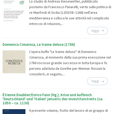
Lo studio di Andreas Kiesewetter, pubblicato
postumo da Francesco Panarelli, verte sulla politica di
re Manfredi di Sicilia (1250/58–1266) nell'area
mediterranea e colloca le sue attività nel complicato
intreccio di relazioni,...
leggi
Domenico Cimarosa, Le trame deluse (1786)
L'opera buffa "Le trame deluse" di Domenico
Cimarosa, al momento della sua prima esecuzione nel
1786 riscosse grande successo in tutta Europa e fu
persino adattata da Goethe per Weimar. Rossini la
considerò, in seguito,...
leggi
Étienne Doublier/Enrico Faini (Hg.), Krise und Aufbruch.
'Deutschland' und 'Italien' jenseits des Investiturstreits (ca.
1050 – ca. 1130)
Il presente volume, frutto del lavoro di un gruppo di