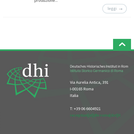
produzione...
leggi
Via Aurelia Antica, 391
I-00165 Roma
Italia
T: +39 06 6604921
reception[at]dhi-roma[dot]it