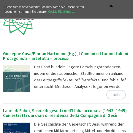
MUSIKGESCHICHTLICHE ABTEILUNG
ITALIANO
ENGLISH
OK
Diese Webseite verwendet Cookies. Wenn Sie unsere Seiten
besuchen, stimmen Sie unserer
Cookie-Richtlinie zu.
Giuseppe Cusa/Florian Hartmann (Hg.), I Comuni cittadini italiani.
Protagonisti – artefatti – processi
Der Band bündelt jüngere Forschungstendenzen,
indem er die italienischen Stadtkommunen anhand
der Leitbegriffe "Akteure", "Artefakte" und "Abläufe"
untersucht. Mit diesen Analysekategorien werden...
mehr
Laura di Fabio, Storie di gesuiti nell'Italia occupata (1943–1945).
Con estratti dai diari di residenza della Compagnia di Gesù
Die Geschichte der Gesellschaft Jesu während der
deutschen Militärbesetzung Mittel- und Norditaliens