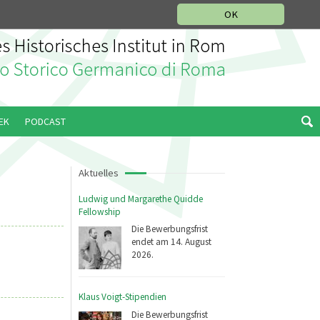
IKGESCHICHTLICHE ABTEILUNG
ITALIANO
ENGLISH
OK
EK
PODCAST
Aktuelles
Ludwig und Margarethe Quidde
Fellowship
Die Bewerbungsfrist
endet am 14. August
2026.
Klaus Voigt-Stipendien
Die Bewerbungsfrist