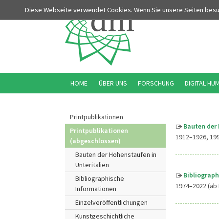
Diese Webseite verwendet Cookies. Wenn Sie unsere Seiten bes
HOME
ÜBER UNS
FORSCHUNG
DIGITAL HU
Printpublikationen
Bauten der 
Printpublikationen
1912–1926, 19
(abgeschlossen)
Bauten der Hohenstaufen in
Unteritalien
Bibliograph
Bibliographische
1974–2022 (ab 
Informationen
Einzelveröffentlichungen
Kunstgeschichtliche