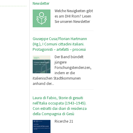
Newsletter
Welche Neuigkeiten gibt
es am DHI Rom? Lesen
Sie unseren Newsletter
Giuseppe Cusa/Florian Hartmann
(Hg.), I Comuni cittadini italiani.
Protagonisti – artefatti – processi
Der Band bündelt
jüngere
Forschungstendenzen,
indem er die
italienischen Stadtkommunen
anhand der...
Laura di Fabio, Storie di gesuiti
nell'Italia occupata (1943–1945).
Con estratti dai diari di residenza
della Compagnia di Gesù
Ricerche 21