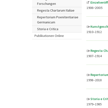
Einzelveröf
Forschungen
1906
–2005
Regesta Chartarum Italiae
Repertorium Poenitentiariae
Germanicum
Kunstgesch
Storia e Critica
1910–1912
Publikationen Online
Regesta Cha
1907–1914
Repertoriu
1998–2018
Storia e Cr
1979–1985