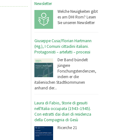
Newsletter
Welche Neuigkeiten gibt
es am DHI Rom? Lesen
Sie unseren Newsletter
Giuseppe Cusa/Florian Hartmann
(Hg.), I Comuni cittadini italiani.
Protagonisti – artefatti – processi
Der Band bündelt
jüngere
Forschungstendenzen,
indem er die
italienischen Stadtkommunen
anhand der...
Laura di Fabio, Storie di gesuiti
nell'Italia occupata (1943–1945).
Con estratti dai diari di residenza
della Compagnia di Gesù
Ricerche 21