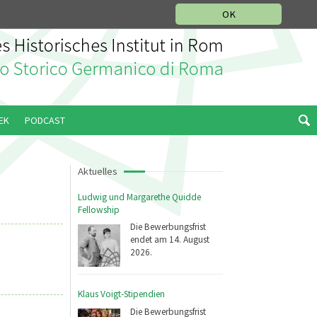
IKGESCHICHTLICHE ABTEILUNG
ITALIANO
ENGLISH
OK
EK
PODCAST
Aktuelles
Ludwig und Margarethe Quidde
Fellowship
Die Bewerbungsfrist
endet am 14. August
2026.
Klaus Voigt-Stipendien
Die Bewerbungsfrist