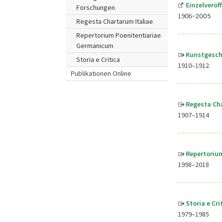
Einzelveröf
Forschungen
1906
–2005
Regesta Chartarum Italiae
Repertorium Poenitentiariae
Germanicum
Kunstgesch
Storia e Critica
1910–1912
Publikationen Online
Regesta Cha
1907–1914
Repertoriu
1998–2018
Storia e Cr
1979–1985