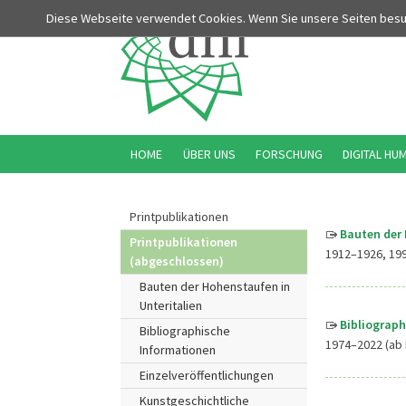
Diese Webseite verwendet Cookies. Wenn Sie unsere Seiten bes
HOME
ÜBER UNS
FORSCHUNG
DIGITAL HU
Printpublikationen
Bauten der 
Printpublikationen
1912–1926, 19
(abgeschlossen)
Bauten der Hohenstaufen in
Unteritalien
Bibliograph
Bibliographische
1974–2022 (ab 
Informationen
Einzelveröffentlichungen
Kunstgeschichtliche