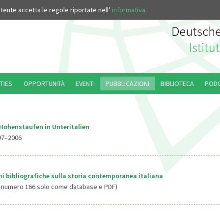
’utente accetta le regole riportate nell’
informativa.
TIES
OPPORTUNITÀ
EVENTI
PUBBLICAZIONI
BIBLIOTECA
POD
Hohenstaufen in Unteritalien
97–2006
i bibliografiche sulla storia contemporanea italiana
l numero 166 solo come database e PDF)