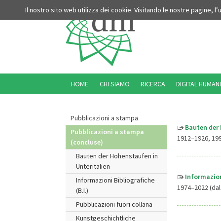
Il nostro sito web utilizza dei cookie. Visitando le nostre pagine, l
HOME
CHI SIAMO
RICERCA
DIGITAL HUMANI
Pubblicazioni a stampa
Bauten der 
Pubblicazioni a stampa
1912–1926, 19
(concluse)
Bauten der Hohenstaufen in
Unteritalien
Informazion
Informazioni Bibliografiche
1974–2022 (da
(B.I.)
Pubblicazioni fuori collana
Kunstgeschichtliche