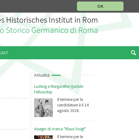
SEZIONE STORIA DELLA MUSICA
DEUTSCH
ENGLISH
OK
CAST
Attualità
Ludwig e Margarethe Quidde
Fellowship
Il termine per le
candidature è il 14
agosto 2026.
Assegni di ricerca "Klaus Voigt"
Il termine per le