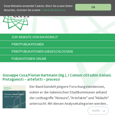
MUSIKGESCHICHTLICHE ABTEILUNG
ITALIANO
ENGLISH
Diese Webseite verwendet Cookies. Wenn Sie unsere Seiten
OK
besuchen, stimmen Sie unserer
Cookie-Richtlinie zu.
ZUR WEBSITE VON DHI-ROMA.IT
PRINTPUBLIKATIONEN
PRINTPUBLIKATIONEN (ABGESCHLOSSEN)
PUBLIKATIONEN ONLINE
Giuseppe Cusa/Florian Hartmann (Hg.), I Comuni cittadini italiani.
Protagonisti – artefatti – processi
Der Band bündelt jüngere Forschungstendenzen,
indem er die italienischen Stadtkommunen anhand
der Leitbegriffe "Akteure", "Artefakte" und "Abläufe"
untersucht. Mit diesen Analysekategorien werden...
mehr