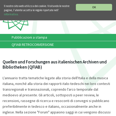
SEZIONE STORIA DELLA MUSICA
DEUTSCH
ENGLISH
Il nostro sito web utilizza dei cookie. Visitando le nostre
OK
pagine, l’utente accetta le regole riportate nell’
informativa.
Pubblicazioni a stampa
QFIAB RETROCONVERSIONE
Quellen und Forschungen aus italienischen Archiven und
Bibliotheken (QFIAB)
L'annuario tratta tematiche legate alla storia dell'Italia e della musica
italiana, nonché alla storia dei rapporti italo-tedeschi nei loro contesti
transregionali e transnazionali, coprendo l'arco temporale dal
medioevo al presente. Gli articoli, sottoposti a peer review, le
recensioni, rassegne di ricerca e resoconti di convegni si pubblicano
preferibilmente in tedesco e italiano, occasionalmente anche in
inglese. Nella sezione "Forum" appaiono saggi in cui vengono discussi