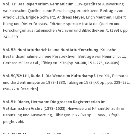
Vol. 71: Das Repertorium Germanicum.
EDV-gestützte Auswertung
vatikanischer Quellen: neue Forschungsperspektiven. Beiträge von
Arnold Esch, Brigide Schwarz, Andreas Meyer, Erich Meuthen, Hubert
Höing und Dieter Brosius. Edizione speciale tratta da: Quellen und
Forschungen aus italienischen Archiven und Bibliotheken 71 (1991), pp.
241–339.
Vol. 53: Nuntiaturberichte und Nuntiaturforschung.
Kritische
Bestandsaufnahme u. neue Perspektiven. Beiträge von Heinrich Lutz,
Gerhard Müller et al., Tübingen 1976 (pp. VII–XIII, 152–275, XV–XXIV).
Vol. 50/52: Lill, Rudolf: Die Wende im Kulturkampf.
Leo XIII., Bismarck
und die Zentrumspartei 1878–1880, Tübingen 1973 (XX pp., pp. 228–282,
658–729). [esaurito]
Vol. 51: Diener, Hermann: Die grossen Registerserien im
Vatikanischen Archiv (1378–1523).
Hinweise und Hilfsmittel zu ihrer
Benutzung und Auswertung, Tübingen 1972 (68 pp., 3 tavv., 7 fogli
pieghevoli).