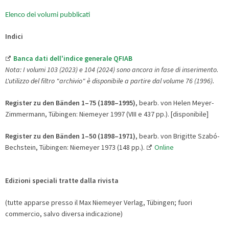
Elenco dei volumi pubblicati
Indici
Banca dati dell'indice generale QFIAB
Nota: I volumi 103 (2023) e 104 (2024) sono ancora in fase di inserimento.
L'utilizzo del filtro "archivio" è disponibile a partire dal volume 76 (1996).
Register zu den Bänden 1
–75 (1898
–1995)
, bearb. von Helen Meyer-
Zimmermann, Tübingen: Niemeyer 1997 (VIII e 437 pp.). [disponibile]
Register zu den Bänden 1
–50 (1898
–1971)
, bearb. von Brigitte Szabó-
Bechstein, Tübingen: Niemeyer 1973 (148 pp.).
Online
Edizioni speciali tratte dalla rivista
(tutte apparse presso il Max Niemeyer Verlag, Tübingen; fuori
commercio, salvo diversa indicazione)