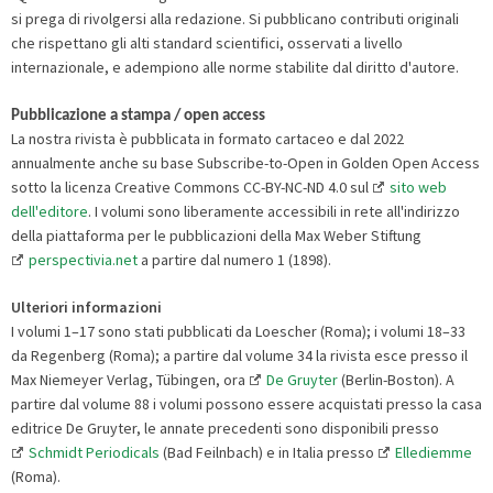
si prega di rivolgersi alla redazione. Si pubblicano contributi originali
che rispettano gli alti standard scientifici, osservati a livello
internazionale, e adempiono alle norme stabilite dal diritto d'autore.
Pubblicazione a stampa / open access
La nostra rivista è pubblicata in formato cartaceo e dal 2022
annualmente anche su base Subscribe-to-Open in Golden Open Access
sotto la licenza Creative Commons CC-BY-NC-ND 4.0 sul
sito web
dell'editore
. I volumi sono liberamente accessibili in rete all'indirizzo
della piattaforma per le pubblicazioni della Max Weber Stiftung
perspectivia.net
a partire dal numero 1 (1898).
Ulteriori informazioni
I volumi 1–17 sono stati pubblicati da Loescher (Roma); i volumi 18–33
da Regenberg (Roma); a partire dal volume 34 la rivista esce presso il
Max Niemeyer Verlag, Tübingen, ora
De Gruyter
(Berlin-Boston). A
partire dal volume 88 i volumi possono essere acquistati presso la casa
editrice De Gruyter, le annate precedenti sono disponibili presso
Schmidt Periodicals
(Bad Feilnbach) e in Italia presso
Ellediemme
(Roma).