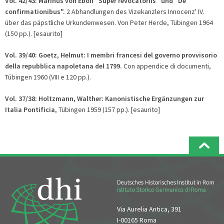
Vol. 42/43:
Marinus von Eboli "Super revocatoriis" und "De
confirmationibus".
2 Abhandlungen des Vizekanzlers Innocenz' IV.
über das päpstliche Urkundenwesen. Von Peter Herde, Tübingen 1964
(150 pp.). [esaurito]
Vol. 39/40:
Goetz, Helmut: I membri francesi del governo provvisorio
della repubblica napoletana del 1799.
Con appendice di documenti,
Tübingen 1960 (VIII e 120 pp.).
Vol. 37/38: Holtzmann, Walther: Kanonistische Ergänzungen zur
Italia Pontificia
, Tübingen 1959 (157 pp.). [esaurito]
Via Aurelia Antica, 391
I-00165 Roma