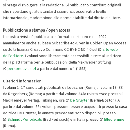
si prega di rivolgersi alla redazione. Si pubblicano contributi originali
che rispettano gli alti standard scientifici, osservati a livello
internazionale, e adempiono alle norme stabilite dal diritto d'autore.
Pubblicazione a stampa / open access
La nostra rivista è pubblicata in formato cartaceo e dal 2022
annualmente anche su base Subscribe-to-Open in Golden Open Access
sotto la licenza Creative Commons CC-BY-NC-ND 4.0 sul
sito web
dell'editore
. I volumi sono liberamente accessibili in rete all'indirizzo
della piattaforma per le pubblicazioni della Max Weber Stiftung
perspectivia.net
a partire dal numero 1 (1898).
Ulteriori informazioni
I volumi 1–17 sono stati pubblicati da Loescher (Roma); i volumi 18–33
da Regenberg (Roma); a partire dal volume 34 la rivista esce presso il
Max Niemeyer Verlag, Tübingen, ora
De Gruyter
(Berlin-Boston). A
partire dal volume 88 i volumi possono essere acquistati presso la casa
editrice De Gruyter, le annate precedenti sono disponibili presso
Schmidt Periodicals
(Bad Feilnbach) e in Italia presso
Ellediemme
(Roma).