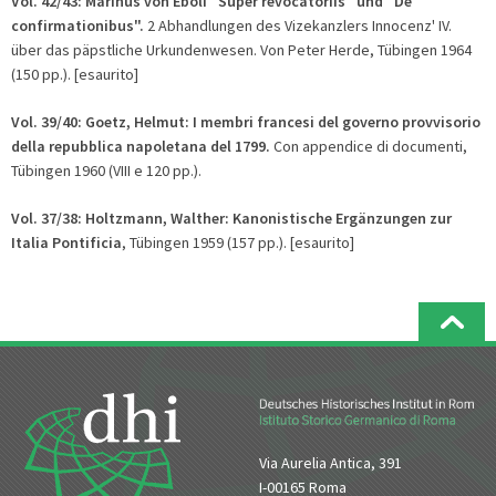
Vol. 42/43:
Marinus von Eboli "Super revocatoriis" und "De
confirmationibus".
2 Abhandlungen des Vizekanzlers Innocenz' IV.
über das päpstliche Urkundenwesen. Von Peter Herde, Tübingen 1964
(150 pp.). [esaurito]
Vol. 39/40:
Goetz, Helmut: I membri francesi del governo provvisorio
della repubblica napoletana del 1799.
Con appendice di documenti,
Tübingen 1960 (VIII e 120 pp.).
Vol. 37/38: Holtzmann, Walther: Kanonistische Ergänzungen zur
Italia Pontificia
, Tübingen 1959 (157 pp.). [esaurito]
Via Aurelia Antica, 391
I-00165 Roma