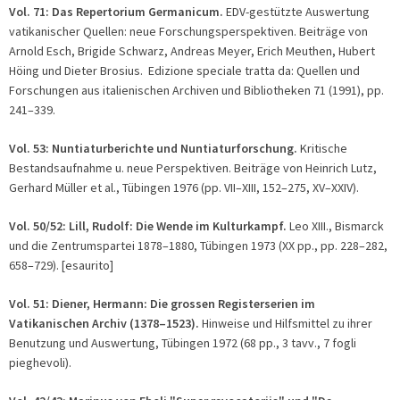
Vol. 71: Das Repertorium Germanicum.
EDV-gestützte Auswertung
vatikanischer Quellen: neue Forschungsperspektiven. Beiträge von
Arnold Esch, Brigide Schwarz, Andreas Meyer, Erich Meuthen, Hubert
Höing und Dieter Brosius. Edizione speciale tratta da: Quellen und
Forschungen aus italienischen Archiven und Bibliotheken 71 (1991), pp.
241–339.
Vol. 53: Nuntiaturberichte und Nuntiaturforschung.
Kritische
Bestandsaufnahme u. neue Perspektiven. Beiträge von Heinrich Lutz,
Gerhard Müller et al., Tübingen 1976 (pp. VII–XIII, 152–275, XV–XXIV).
Vol. 50/52: Lill, Rudolf: Die Wende im Kulturkampf.
Leo XIII., Bismarck
und die Zentrumspartei 1878–1880, Tübingen 1973 (XX pp., pp. 228–282,
658–729). [esaurito]
Vol. 51: Diener, Hermann: Die grossen Registerserien im
Vatikanischen Archiv (1378–1523).
Hinweise und Hilfsmittel zu ihrer
Benutzung und Auswertung, Tübingen 1972 (68 pp., 3 tavv., 7 fogli
pieghevoli).