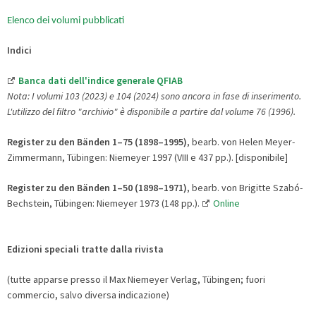
Elenco dei volumi pubblicati
Indici
Banca dati dell'indice generale QFIAB
Nota: I volumi 103 (2023) e 104 (2024) sono ancora in fase di inserimento.
L'utilizzo del filtro "archivio" è disponibile a partire dal volume 76 (1996).
Register zu den Bänden 1
–75 (1898
–1995)
, bearb. von Helen Meyer-
Zimmermann, Tübingen: Niemeyer 1997 (VIII e 437 pp.). [disponibile]
Register zu den Bänden 1
–50 (1898
–1971)
, bearb. von Brigitte Szabó-
Bechstein, Tübingen: Niemeyer 1973 (148 pp.).
Online
Edizioni speciali tratte dalla rivista
(tutte apparse presso il Max Niemeyer Verlag, Tübingen; fuori
commercio, salvo diversa indicazione)