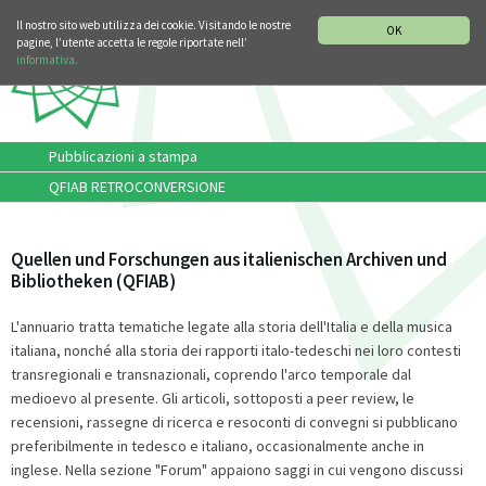
SEZIONE STORIA DELLA MUSICA
DEUTSCH
ENGLISH
Il nostro sito web utilizza dei cookie. Visitando le nostre
OK
pagine, l’utente accetta le regole riportate nell’
informativa.
Pubblicazioni a stampa
QFIAB RETROCONVERSIONE
Quellen und Forschungen aus italienischen Archiven und
Bibliotheken (QFIAB)
L'annuario tratta tematiche legate alla storia dell'Italia e della musica
italiana, nonché alla storia dei rapporti italo-tedeschi nei loro contesti
transregionali e transnazionali, coprendo l'arco temporale dal
medioevo al presente. Gli articoli, sottoposti a peer review, le
recensioni, rassegne di ricerca e resoconti di convegni si pubblicano
preferibilmente in tedesco e italiano, occasionalmente anche in
inglese. Nella sezione "Forum" appaiono saggi in cui vengono discussi