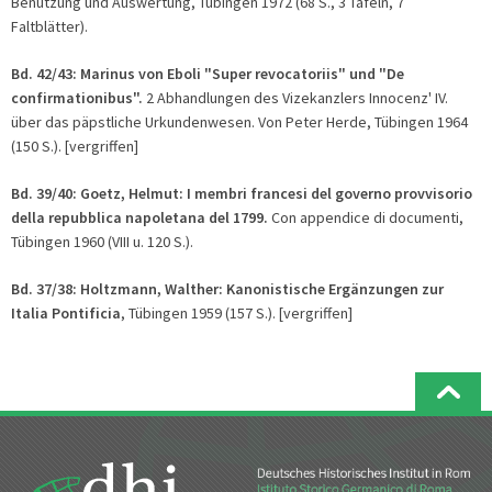
Benutzung und Auswertung, Tübingen 1972 (68 S., 3 Tafeln, 7
Faltblätter).
Bd. 42/43:
Marinus von Eboli "Super revocatoriis" und "De
confirmationibus".
2 Abhandlungen des Vizekanzlers Innocenz' IV.
über das päpstliche Urkundenwesen. Von Peter Herde, Tübingen 1964
(150 S.). [vergriffen]
Bd. 39/40:
Goetz, Helmut: I membri francesi del governo provvisorio
della repubblica napoletana del 1799.
Con appendice di documenti,
Tübingen 1960 (VIII u. 120 S.).
Bd. 37/38: Holtzmann, Walther: Kanonistische Ergänzu
ngen zur
Italia Pontificia
, Tübingen 1959 (157 S.). [vergriffen]