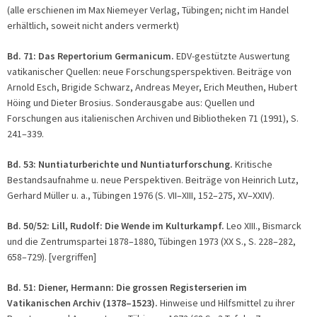
(alle erschienen im Max Niemeyer Verlag, Tübingen; nicht im Handel
erhältlich, soweit nicht anders vermerkt)
Bd. 71: Das Repertorium Germanicum.
EDV-gestützte Auswertung
vatikanischer Quellen: neue Forschungsperspektiven. Beiträge von
Arnold Esch, Brigide Schwarz, Andreas Meyer, Erich Meuthen, Hubert
Höing und Dieter Brosius. Sonderausgabe aus: Quellen und
Forschungen aus italienischen Archiven und Bibliotheken 71 (1991), S.
241–339.
Bd. 53: Nuntiaturberichte und Nuntiaturforschung.
Kritische
Bestandsaufnahme u. neue Perspektiven. Beiträge von Heinrich Lutz,
Gerhard Müller u. a., Tübingen 1976 (S. VII–XIII, 152–275, XV–XXIV).
Bd. 50/52: Lill, Rudolf: Die Wende im Kulturkampf.
Leo XIII., Bismarck
und die Zentrumspartei 1878–1880, Tübingen 1973 (XX S., S. 228–282,
658–729). [vergriffen]
Bd. 51: Diener, Hermann: Die grossen Registerserien im
Vatikanischen Archiv (1378–1523).
Hinweise und Hilfsmittel zu ihrer