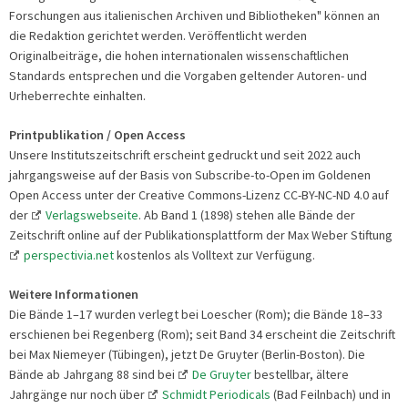
Forschungen aus italienischen Archiven und Bibliotheken" können an
die Redaktion gerichtet werden. Veröffentlicht werden
Originalbeiträge, die hohen internationalen wissenschaftlichen
Standards entsprechen und die Vorgaben geltender Autoren- und
Urheberrechte einhalten.
Printpublikation / Open Access
Unsere Institutszeitschrift erscheint gedruckt und seit 2022 auch
jahrgangsweise auf der Basis von Subscribe-to-Open im Goldenen
Open Access unter der Creative Commons-Lizenz CC-BY-NC-ND 4.0 auf
der
Verlagswebseite
. Ab Band 1 (1898) stehen alle Bände der
Zeitschrift online auf der Publikationsplattform der Max Weber Stiftung
perspectivia.net
kostenlos als Volltext zur Verfügung.
Weitere Informationen
Die Bände 1–17 wurden verlegt bei Loescher (Rom); die Bände 18–33
erschienen bei Regenberg (Rom); seit Band 34 erscheint die Zeitschrift
bei Max Niemeyer (Tübingen), jetzt De Gruyter (Berlin-Boston). Die
Bände ab Jahrgang 88 sind bei
De Gruyter
bestellbar, ältere
Jahrgänge nur noch über
Schmidt Periodicals
(Bad Feilnbach) und in