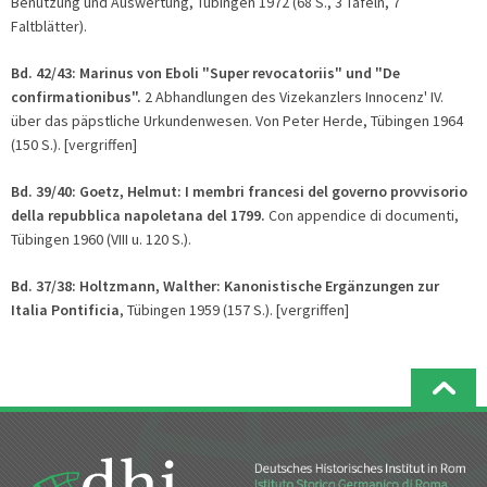
Benutzung und Auswertung, Tübingen 1972 (68 S., 3 Tafeln, 7
Faltblätter).
Bd. 42/43:
Marinus von Eboli "Super revocatoriis" und "De
confirmationibus".
2 Abhandlungen des Vizekanzlers Innocenz' IV.
über das päpstliche Urkundenwesen. Von Peter Herde, Tübingen 1964
(150 S.). [vergriffen]
Bd. 39/40:
Goetz, Helmut: I membri francesi del governo provvisorio
della repubblica napoletana del 1799.
Con appendice di documenti,
Tübingen 1960 (VIII u. 120 S.).
Bd. 37/38: Holtzmann, Walther: Kanonistische Ergänzu
ngen zur
Italia Pontificia
, Tübingen 1959 (157 S.). [vergriffen]