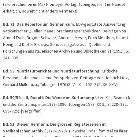
(alle erschienen im Max Niemeyer Verlag, Tübingen; nicht im Handel
erhältlich, soweit nicht anders vermerkt)
Bd. 71: Das Repertorium Germanicum.
EDV-gestützte Auswertung
vatikanischer Quellen: neue Forschungsperspektiven. Beiträge von
Arnold Esch, Brigide Schwarz, Andreas Meyer, Erich Meuthen, Hubert
Höing und Dieter Brosius. Sonderausgabe aus: Quellen und
Forschungen aus italienischen Archiven und Bibliotheken 71 (1991), S.
241–339.
Bd. 53: Nuntiaturberichte und Nuntiaturforschung.
Kritische
Bestandsaufnahme u. neue Perspektiven. Beiträge von Heinrich Lutz,
Gerhard Müller u. a., Tübingen 1976 (S. VII–XIII, 152–275, XV–XXIV).
Bd. 50/52: Lill, Rudolf: Die Wende im Kulturkampf.
Leo XIII., Bismarck
und die Zentrumspartei 1878–1880, Tübingen 1973 (XX S., S. 228–282,
658–729). [vergriffen]
Bd. 51: Diener, Hermann: Die grossen Registerserien im
Vatikanischen Archiv (1378–1523).
Hinweise und Hilfsmittel zu ihrer