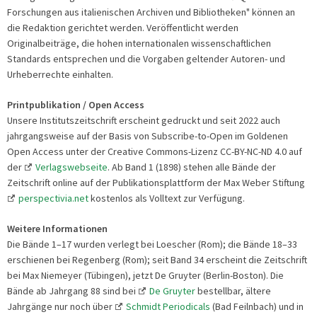
Forschungen aus italienischen Archiven und Bibliotheken" können an
die Redaktion gerichtet werden. Veröffentlicht werden
Originalbeiträge, die hohen internationalen wissenschaftlichen
Standards entsprechen und die Vorgaben geltender Autoren- und
Urheberrechte einhalten.
Printpublikation / Open Access
Unsere Institutszeitschrift erscheint gedruckt und seit 2022 auch
jahrgangsweise auf der Basis von Subscribe-to-Open im Goldenen
Open Access unter der Creative Commons-Lizenz CC-BY-NC-ND 4.0 auf
der
Verlagswebseite
. Ab Band 1 (1898) stehen alle Bände der
Zeitschrift online auf der Publikationsplattform der Max Weber Stiftung
perspectivia.net
kostenlos als Volltext zur Verfügung.
Weitere Informationen
Die Bände 1–17 wurden verlegt bei Loescher (Rom); die Bände 18–33
erschienen bei Regenberg (Rom); seit Band 34 erscheint die Zeitschrift
bei Max Niemeyer (Tübingen), jetzt De Gruyter (Berlin-Boston). Die
Bände ab Jahrgang 88 sind bei
De Gruyter
bestellbar, ältere
Jahrgänge nur noch über
Schmidt Periodicals
(Bad Feilnbach) und in