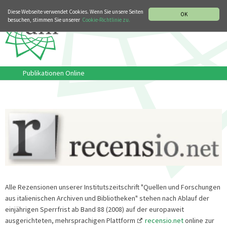
MUSIKGESCHICHTLICHE ABTEILUNG
ITALIANO
ENGLISH
Diese Webseite verwendet Cookies. Wenn Sie unsere Seiten
OK
besuchen, stimmen Sie unserer
Cookie-Richtlinie zu.
Publikationen Online
Alle Rezensionen unserer Institutszeitschrift "Quellen und Forschungen
aus italienischen Archiven und Bibliotheken" stehen nach Ablauf der
einjährigen Sperrfrist ab Band 88 (2008) auf der europaweit
ausgerichteten, mehrsprachigen Plattform
recensio.net
online zur