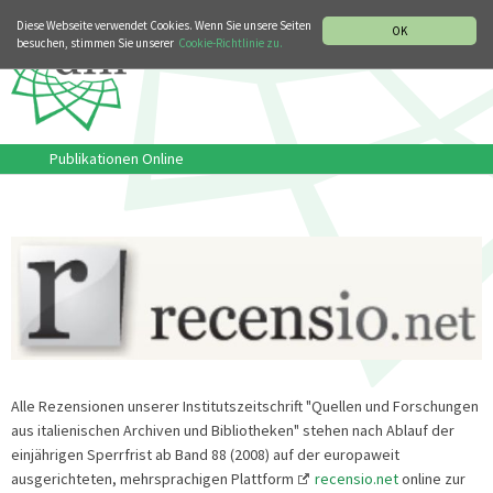
MUSIKGESCHICHTLICHE ABTEILUNG
ITALIANO
ENGLISH
Diese Webseite verwendet Cookies. Wenn Sie unsere Seiten
OK
besuchen, stimmen Sie unserer
Cookie-Richtlinie zu.
Publikationen Online
Alle Rezensionen unserer Institutszeitschrift "Quellen und Forschungen
aus italienischen Archiven und Bibliotheken" stehen nach Ablauf der
einjährigen Sperrfrist ab Band 88 (2008) auf der europaweit
ausgerichteten, mehrsprachigen Plattform
recensio.net
online zur