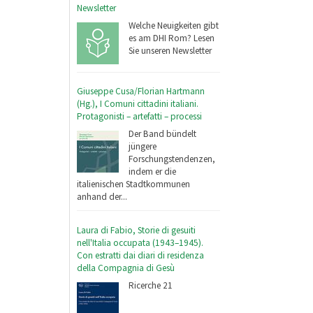
Newsletter
Welche Neuigkeiten gibt
es am DHI Rom? Lesen
Sie unseren Newsletter
Giuseppe Cusa/Florian Hartmann
(Hg.), I Comuni cittadini italiani.
Protagonisti – artefatti – processi
Der Band bündelt
jüngere
Forschungstendenzen,
indem er die
italienischen Stadtkommunen
anhand der...
Laura di Fabio, Storie di gesuiti
nell'Italia occupata (1943–1945).
Con estratti dai diari di residenza
della Compagnia di Gesù
Ricerche 21