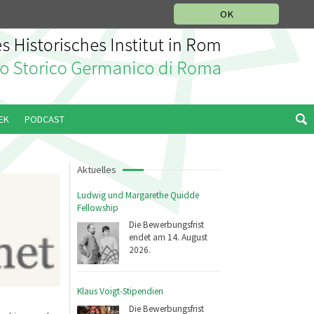
IKGESCHICHTLICHE ABTEILUNG
ITALIANO
ENGLISH
OK
EK
PODCAST
Aktuelles
Ludwig und Margarethe Quidde
Fellowship
Die Bewerbungsfrist
endet am 14. August
2026.
Klaus Voigt-Stipendien
Die Bewerbungsfrist