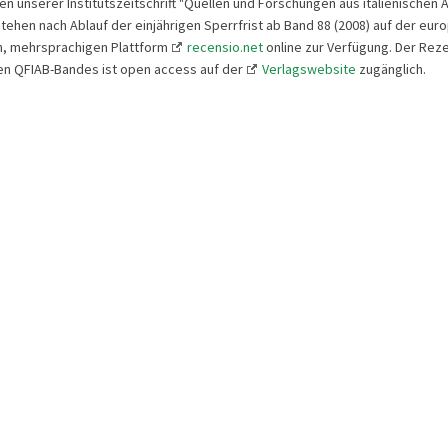
en unserer Institutszeitschrift "Quellen und Forschungen aus italienischen 
stehen nach Ablauf der einjährigen Sperrfrist ab Band 88 (2008) auf der eur
n, mehrsprachigen Plattform
recensio.net
online zur Verfügung. Der Reze
len QFIAB-Bandes ist open access auf der
Verlagswebsite
zugänglich.