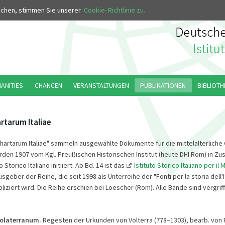
MUS
uchen, stimmen Sie unserer
Cookie-Richtlinie zu.
MANITIES
CHANCEN
VERANSTALTUNGEN
PUBLIKATIONEN
BIBLIOTH
rtarum Italiae
hartarum Italiae" sammeln ausgewählte Dokumente für die mittelalterliche
urden 1907 vom Kgl. Preußischen Historischen Institut (heute DHI Rom) in 
 Storico Italiano initiiert. Ab Bd. 14 ist das
Istituto Storico Italiano per il
usgeber der Reihe, die seit 1998 als Unterreihe der "Fonti per la storia dell'I
iziert wird. Die Reihe erschien bei Loescher (Rom). Alle Bände sind vergriff
olaterranum.
Regesten der Urkunden von Volterra (778–1303), bearb. von