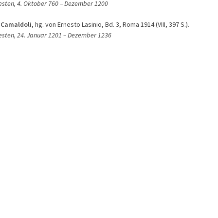
esten, 4. Oktober 760
– D
ezember 1200
 Camaldoli
, hg. von Ernesto Lasinio, Bd. 3, Roma 1914 (VIII, 397 S.).
esten, 24. Januar 1201
– D
ezember 1236