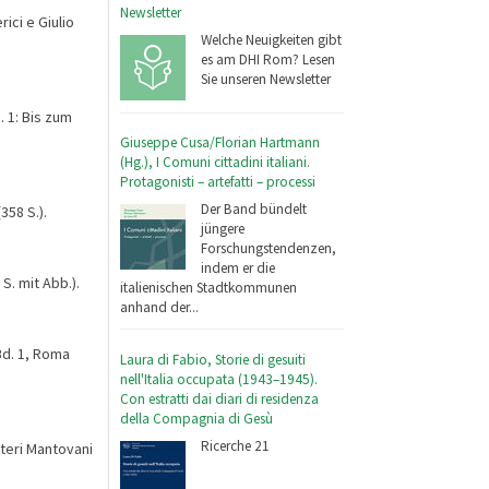
Newsletter
ici e Giulio
Welche Neuigkeiten gibt
es am DHI Rom? Lesen
Sie unseren Newsletter
 1: Bis zum
Giuseppe Cusa/Florian Hartmann
(Hg.), I Comuni cittadini italiani.
Protagonisti – artefatti – processi
Der Band bündelt
358 S.).
jüngere
Forschungstendenzen,
indem er die
S. mit Abb.).
italienischen Stadtkommunen
anhand der...
Bd. 1, Roma
Laura di Fabio, Storie di gesuiti
nell'Italia occupata (1943–1945).
Con estratti dai diari di residenza
della Compagnia di Gesù
Ricerche 21
teri Mantovani