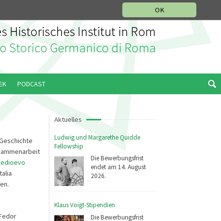
IKGESCHICHTLICHE ABTEILUNG
ITALIANO
ENGLISH
OK
EK
PODCAST
Aktuelles
Ludwig und Margarethe Quidde
 Geschichte
Fellowship
Zusammenarbeit
Die Bewerbungsfrist
 Medioevo
endet am 14. August
talia
2026.
en.
Klaus Voigt-Stipendien
 Fedor
Die Bewerbungsfrist