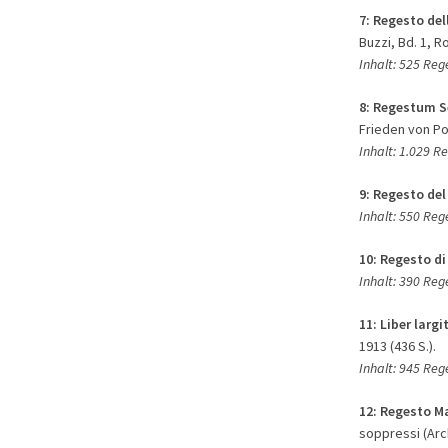
7:
Regesto del
Buzzi, Bd. 1, R
Inhalt: 525 Re
8:
Regestum S
Frieden von Pog
Inhalt: 1.029 R
9: Regesto del
Inhalt: 550 Reg
10:
Regesto di
Inhalt: 390 Reg
11:
Liber larg
1913 (436 S.).
Inhalt: 945 Re
12:
Regesto M
soppressi (Archi