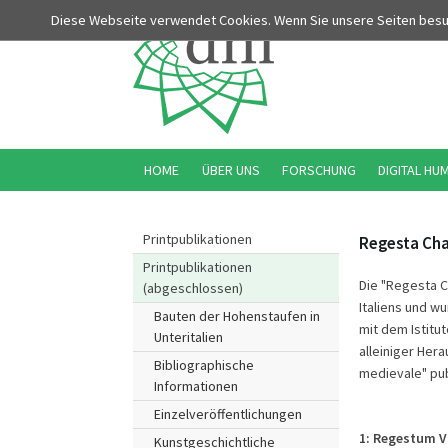
Diese Webseite verwendet Cookies. Wenn Sie unsere Seiten bes
HOME
ÜBER UNS
FORSCHUNG
DIGITAL HU
Printpublikationen
Regesta Cha
Printpublikationen
Die "Regesta C
(abgeschlossen)
Italiens und w
Bauten der Hohenstaufen in
mit dem Istituto
Unteritalien
alleiniger Hera
Bibliographische
medievale" publ
Informationen
Einzelveröffentlichungen
1:
Regestum V
Kunstgeschichtliche