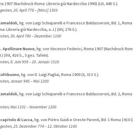
 1907 (Nachdruck Roma: Libreria già Nardecchia 1990) (LVI, 448 S.).
gesten, 20. April 778 – [März] 1303
Camaldoli
, hg. von Luigi Schiaparelli e Francesco Baldasseroni, Bd. 1, Roma
: Libreria già Nardecchia, o.J.) (XIV, 276 S.).
esten, 30. April 780
– Dezember 1100
S. Apollinare Nuovo
, hg. von Vincenzo Federici, Roma 1907 (Nachdruck Roma:
) (XVI, 416 S., 3 gez. Tafeln).
esten, 8. Juni 959
– 20. Januar 1516
Coltibuono
, hg. von D. Luigi Pagliai, Roma 1909 (X, 313 S.).
gesten, Januar 945
– Mai 1200
Camaldoli
, hg. von Luigi Schiaparelli e Francesco Baldasseroni, Bd. 2, Roma 
gesten, Mai 1101
– N
ovember 1200
 capitolo di Lucca
, hg. von Pietro Guidi e Oreste Parenti, Bd. 1 Roma 1910 (X
Regesten, 25. Dezember 774
– 1
2. Oktober 1145