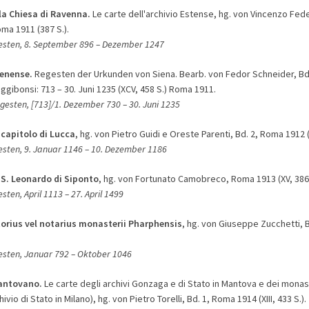
la Chiesa di Ravenna.
Le carte dell'archivio Estense, hg. von Vincenzo Feder
oma 1911 (387 S.).
gesten, 8. September 896
– D
ezember 1247
enense.
Regesten der Urkunden von Siena. Bearb. von Fedor Schneider, Bd.
gibonsi: 713 – 30. Juni 1235 (XCV, 458 S.) Roma 1911.
egesten, [713]/1. Dezember 730
– 3
0. Juni 1235
 capitolo di Lucca
, hg. von Pietro Guidi e Oreste Parenti, Bd. 2, Roma 1912 (
esten, 9. Januar 1146
– 1
0. Dezember 1186
 S. Leonardo di Siponto
, hg. von Fortunato Camobreco, Roma 1913 (XV, 386 
esten, April 1113
–
27. April 1499
itorius vel notarius monasterii Pharphensis
, hg. von Giuseppe Zucchetti, 
gesten, Januar 792
– O
ktober 1046
antovano.
Le carte degli archivi Gonzaga e di Stato in Mantova e dei monas
vio di Stato in Milano), hg. von Pietro Torelli, Bd. 1, Roma 1914 (XIII, 433 S.).